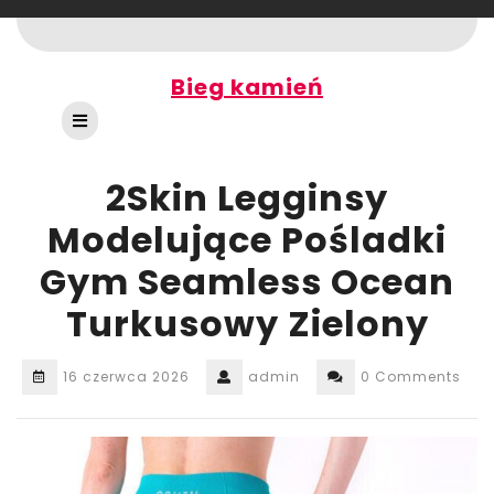
Skip
to
content
Bieg kamień
Open
Button
2Skin Legginsy
Modelujące Pośladki
Gym Seamless Ocean
Turkusowy Zielony
16 czerwca 2026
admin
0 Comments