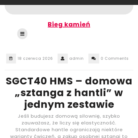
Skip
to
content
Bieg kamień
Open
Button
18 czerwca 2026
admin
0 Comments
SGCT40 HMS – domowa
„sztanga z hantli” w
jednym zestawie
Jeśli budujesz domową siłownię, szybko
zauważasz, że liczy się elastyczność.
Standardowe hantle ograniczają niektóre
warianty ćwiczeń, a zakup osobnej sztangi to