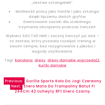
„zestaw sztangielek”.
Możliwość pracy jako hantle i jako sztanga
dzięki łączeniu dwóch gryfów
Gwintowane zaciski dla stabilnego
trzymania obciążenia podczas ćwiczeń
Wybierz SGCT40 HMS i zacznij ćwiczyć już dziś –
to zestaw, który pozwala rozwijać trening w
swoim tempie, bez rezygnowania z jakości i
wygody użytkowania.
Tagi:
bandana
,
dresy
,
dresy damskie wyprzedaĹź
,
kurtki damskie
Nawigacja
Previous:
Gorilla Sports Koło Do Jogi Czerwony
Next:
Enero Mata Do Trampoliny Batut Fi
wpisu
244Cm 42 Uchwyty 8Ft Enero Czarny