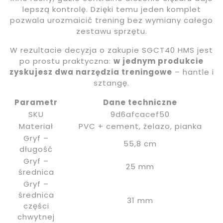
lepszą kontrolę. Dzięki temu jeden komplet
pozwala urozmaicić trening bez wymiany całego
zestawu sprzętu.
W rezultacie decyzja o zakupie SGCT40 HMS jest
po prostu praktyczna:
w jednym produkcie
zyskujesz dwa narzędzia treningowe
– hantle i
sztangę.
Parametr
Dane techniczne
SKU
9d6afcacef50
Materiał
PVC + cement, żelazo, pianka
Gryf –
55,8 cm
długość
Gryf –
25 mm
średnica
Gryf –
średnica
31 mm
części
chwytnej