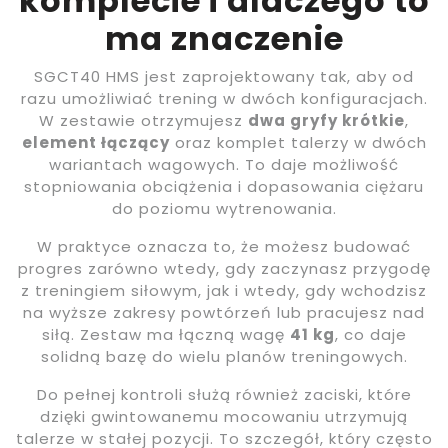
komplecie i dlaczego to
ma znaczenie
SGCT40 HMS jest zaprojektowany tak, aby od
razu umożliwiać trening w dwóch konfiguracjach.
W zestawie otrzymujesz
dwa gryfy krótkie
,
element łączący
oraz komplet talerzy w dwóch
wariantach wagowych. To daje możliwość
stopniowania obciążenia i dopasowania ciężaru
do poziomu wytrenowania.
W praktyce oznacza to, że możesz budować
progres zarówno wtedy, gdy zaczynasz przygodę
z treningiem siłowym, jak i wtedy, gdy wchodzisz
na wyższe zakresy powtórzeń lub pracujesz nad
siłą. Zestaw ma łączną wagę
41 kg
, co daje
solidną bazę do wielu planów treningowych.
Do pełnej kontroli służą również zaciski, które
dzięki gwintowanemu mocowaniu utrzymują
talerze w stałej pozycji. To szczegół, który często