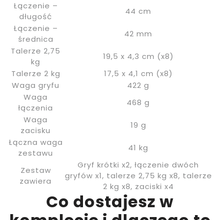
Łączenie –
44 cm
długość
Łączenie –
42 mm
średnica
Talerze 2,75
19,5 x 4,3 cm (x8)
kg
Talerze 2 kg
17,5 x 4,1 cm (x8)
Waga gryfu
422 g
Waga
468 g
łączenia
Waga
19 g
zacisku
Łączna waga
41 kg
zestawu
Gryf krótki x2, łączenie dwóch
Zestaw
gryfów x1, talerze 2,75 kg x8, talerze
zawiera
2 kg x8, zaciski x4
Co dostajesz w