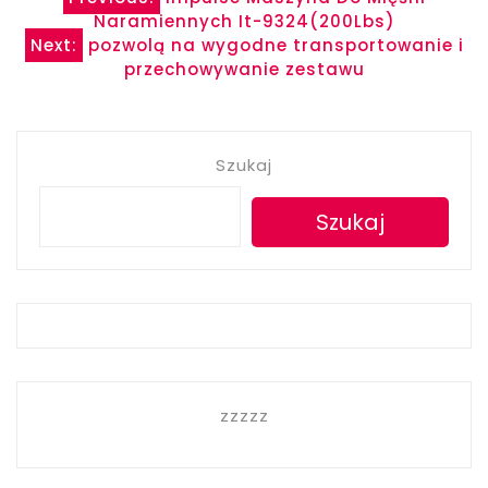
Nawigacja
Naramiennych It-9324(200Lbs)
wpisu
Next:
pozwolą na wygodne transportowanie i
przechowywanie zestawu
Szukaj
Szukaj
zzzzz