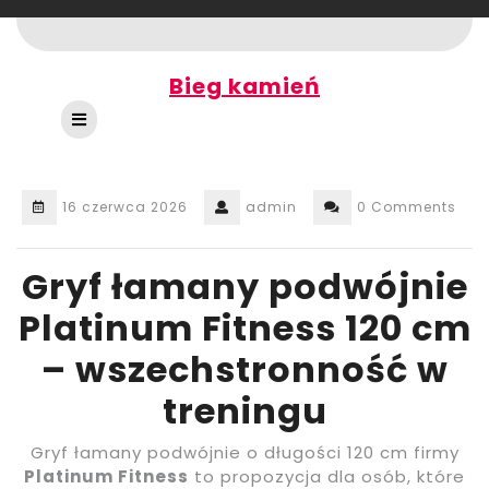
Skip
to
content
Bieg kamień
Open
Button
16 czerwca 2026
admin
0 Comments
Gryf łamany podwójnie
Platinum Fitness 120 cm
– wszechstronność w
treningu
Gryf łamany podwójnie o długości 120 cm firmy
Platinum Fitness
to propozycja dla osób, które