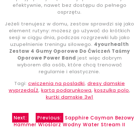
efektywnie, nawet bez dostępu do pełnego
osprzętu.
Jeżeli trenujesz w domu, zestaw sprawdzi się jako
element rutyny: możesz go używać do krótkich
sesji w ciągu dnia, podczas rozgrzewki lub jako
uzupełnienie treningu siłowego.
4yourhealth
Zestaw 4 Gumy Oporowe Do Ćwiczeń Taśmy
Oporowe Power Band
jest więc dobrym
wyborem dla osób, które chcą trenować
regularnie i elastycznie.
Tagi:
cwiczenia na posladki
,
dresy damskie
wyprzedaĹź
,
karta podarunkowa
,
koszulka polo
,
kurtki damskie 3w1
Nawigacja
Next:
Previous:
Sapphire Cayman Beżowy
Hammer Wioślarz Wodny Water Stream II
wpisu