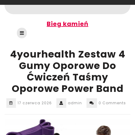
Skip
to
content
Bieg kamień
Open
Button
4yourhealth Zestaw 4
Gumy Oporowe Do
Ćwiczeń Taśmy
Oporowe Power Band
17 czerwca 2026
admin
0 Comments