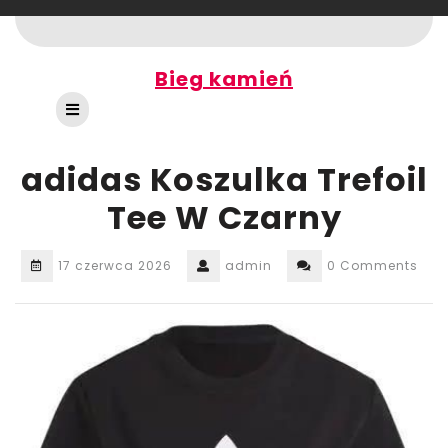
Skip
to
content
Bieg kamień
Open
Button
adidas Koszulka Trefoil
Tee W Czarny
17 czerwca 2026
admin
0 Comments