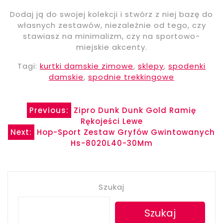
Dodaj ją do swojej kolekcji i stwórz z niej bazę do
własnych zestawów, niezależnie od tego, czy
stawiasz na minimalizm, czy na sportowo-
miejskie akcenty.
Tagi:
kurtki damskie zimowe
,
sklepy
,
spodenki
damskie
,
spodnie trekkingowe
Nawigacja
Previous:
Zipro Dunk Dunk Gold Ramię
Rękojeści Lewe
wpisu
Next:
Hop-Sport Zestaw Gryfów Gwintowanych
Hs-8020L40-30Mm
Szukaj
Szukaj