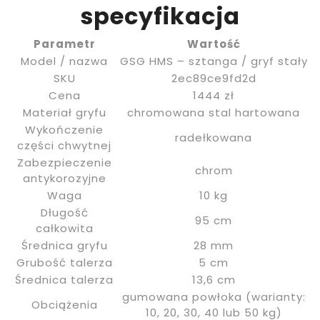
specyfikacja
Parametr
Wartość
Model / nazwa
GSG HMS – sztanga / gryf stały
SKU
2ec89ce9fd2d
Cena
1444 zł
Materiał gryfu
chromowana stal hartowana
Wykończenie
radełkowana
części chwytnej
Zabezpieczenie
chrom
antykorozyjne
Waga
10 kg
Długość
95 cm
całkowita
Średnica gryfu
28 mm
Grubość talerza
5 cm
Średnica talerza
13,6 cm
gumowana powłoka (warianty:
Obciążenia
10, 20, 30, 40 lub 50 kg)