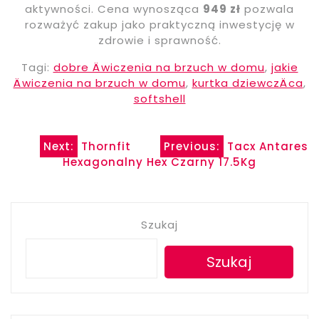
aktywności. Cena wynosząca
949 zł
pozwala
rozważyć zakup jako praktyczną inwestycję w
zdrowie i sprawność.
Tagi:
dobre Äwiczenia na brzuch w domu
,
jakie
Äwiczenia na brzuch w domu
,
kurtka dziewczÄca
,
softshell
Nawigacja
Next:
Thornfit
Previous:
Tacx Antares
Hexagonalny Hex Czarny 17.5Kg
wpisu
Szukaj
Szukaj