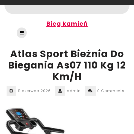
Skip
to
content
Bieg kamień
Open
Button
Atlas Sport Bieżnia Do
Biegania As07 110 Kg 12
Km/H
11 czerwca 2026
admin
0 Comments