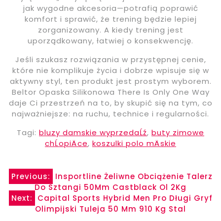
jak wygodne akcesoria—potrafią poprawić
komfort i sprawić, że trening będzie lepiej
zorganizowany. A kiedy trening jest
uporządkowany, łatwiej o konsekwencję.
Jeśli szukasz rozwiązania w przystępnej cenie,
które nie komplikuje życia i dobrze wpisuje się w
aktywny styl, ten produkt jest prostym wyborem.
Beltor Opaska Silikonowa There Is Only One Way
daje Ci przestrzeń na to, by skupić się na tym, co
najważniejsze: na ruchu, technice i regularności.
Tagi:
bluzy damskie wyprzedaĹź
,
buty zimowe
chĹopiÄce
,
koszulki polo mÄskie
Nawigacja
Previous:
Insportline Żeliwne Obciążenie Talerz
Do Sztangi 50Mm Castblack Ol 2Kg
wpisu
Next:
Capital Sports Hybrid Men Pro Długi Gryf
Olimpijski Tuleja 50 Mm 910 Kg Stal