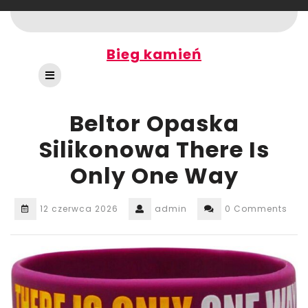
Skip
to
content
Bieg kamień
Open
Button
Beltor Opaska
Silikonowa There Is
Only One Way
12 czerwca 2026
admin
0 Comments