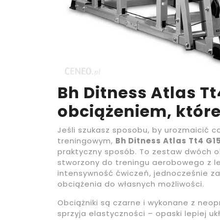
Bh Ditness Atlas Tt
obciążeniem, które
Jeśli szukasz sposobu, by urozmaicić co
treningowym,
Bh Ditness Atlas Tt4 G1
praktyczny sposób. To zestaw dwóch ob
stworzony do treningu aerobowego z l
intensywność ćwiczeń, jednocześnie z
obciążenia do własnych możliwości.
Obciążniki są czarne i wykonane z neop
sprzyja elastyczności – opaski lepiej u