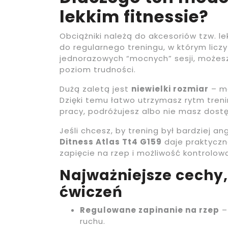
lekkim fitnessie?
Obciążniki należą do akcesoriów tzw. l
do regularnego treningu, w którym licz
jednorazowych “mocnych” sesji, możes
poziom trudności.
Dużą zaletą jest
niewielki rozmiar
– mo
Dzięki temu łatwo utrzymasz rytm tren
pracy, podróżujesz albo nie masz dost
Jeśli chcesz, by trening był bardziej an
Ditness Atlas Tt4 G159
daje praktyczn
zapięcie na rzep i możliwość kontrolow
Najważniejsze cechy,
ćwiczeń
Regulowane zapinanie na rzep
–
ruchu.