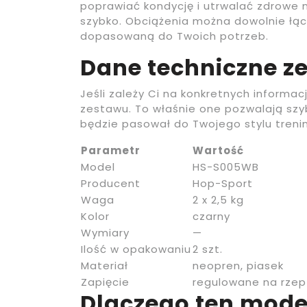
poprawiać kondycję i utrwalać zdrowe 
szybko. Obciążenia można dowolnie łącz
dopasowaną do Twoich potrzeb.
Dane techniczne 
Jeśli zależy Ci na konkretnych informa
zestawu. To właśnie one pozwalają szy
będzie pasował do Twojego stylu treni
Parametr
Wartość
Model
HS-S005WB
Producent
Hop-Sport
Waga
2 x 2,5 kg
Kolor
czarny
Wymiary
—
Ilość w opakowaniu
2 szt.
Materiał
neopren, piasek
Zapięcie
regulowane na rzep
Dlaczego ten mode