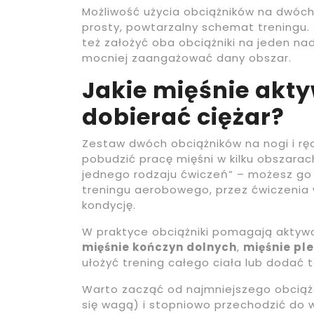
Możliwość użycia obciążników na dwóc
prosty, powtarzalny schemat treningu.
też założyć oba obciążniki na jeden na
mocniej zaangażować dany obszar.
Jakie mięśnie akty
dobierać ciężar?
Zestaw dwóch obciążników na nogi i r
pobudzić pracę mięśni w kilku obszarach
jednego rodzaju ćwiczeń” – możesz go
treningu aerobowego, przez ćwiczenia
kondycję.
W praktyce obciążniki pomagają akty
mięśnie kończyn dolnych
,
mięśnie pl
ułożyć trening całego ciała lub dodać t
Warto zacząć od najmniejszego obciąże
się wagą) i stopniowo przechodzić do 