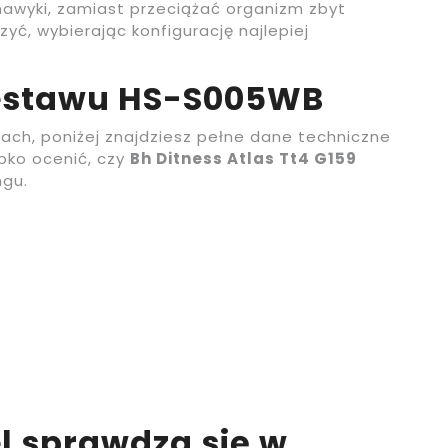
nawyki, zamiast przeciążać organizm zbyt
yć, wybierając konfigurację najlepiej
zestawu HS-S005WB
cjach, poniżej znajdziesz pełne dane techniczne
bko ocenić, czy
Bh Ditness Atlas Tt4 G159
ngu.
l sprawdza się w