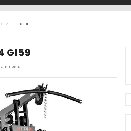
KLEP
BLOG
t4 G159
Comments