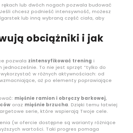
h rękach lub dwóch nogach pozwala budować
 Jeśli chcesz podnieść intensywność, możesz
dgarstek lub inną wybraną część ciała, aby
wują obciążniki i jak
ęce pozwala
zintensyfikować trening
i
 jednocześnie. To nie jest sprzęt “tylko do
 wykorzystać w różnych aktywnościach: od
 wzmacniające, aż po elementy poprawiające
wować:
mięśnie ramion i obręczy barkowej
,
eców
oraz
mięśnie brzucha
. Dzięki temu łatwiej
argetowe serie, które wspierają Twoje cele.
nia (w ofercie dostępne są warianty różniące
wyższych wartości. Taki progres pomaga