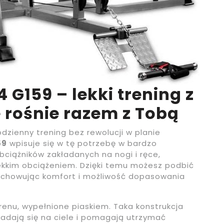
4 G159 – lekki trening z
 rośnie razem z Tobą
dzienny trening bez rewolucji w planie
59
wpisuje się w tę potrzebę w bardzo
ciążników zakładanych na nogi i ręce,
ekkim obciążeniem. Dzięki temu możesz podbić
achowując komfort i możliwość dopasowania
renu, wypełnione piaskiem. Taka konstrukcja
kładają się na ciele i pomagają utrzymać