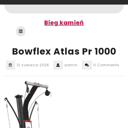
Skip
to
content
Bieg kamień
Open
Button
Bowflex Atlas Pr 1000
12 czerwca 2026
admin
0 Comments