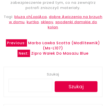
zabezpieczenie przed tym, co na zewnątrz
potrafi zniszczyć materiały.
Tagi:
bluza chĹopiÄca
,
dobre Äwiczenia na brzuch
w domu
,
kurtka
,
sklepy
,
spodenki damskie do
kolan
Nawigacja
Previous:
Marbo Ławka Scotta (Modlitewnik)
(Ms-L107)
wpisu
Next:
Zipro Wałek Do Masażu Blue
Szukaj
Szukaj