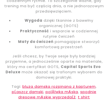
codziennym rytmie. To szczególnie ważne, gdy
trening ma być częścią dnia, a nie jednorazowym
przedsięwzięciem.
Wygoda
dzięki tkaninie z bawełny
organicznej (GOTS)
Praktyczność
i wsparcie w codziennej
rutynie ćwiczeń
Maty do ćwiczeń
pomagające stworzyć
komfortową przestrzeń
Jeśli chcesz, by Twoje sesje były bardziej
przyjemne, a jednocześnie oparte na materiale,
który ma certyfikat GOTS,
Capital Sports Evo
Deluxe
może okazać się trafionym wyborem do
domowej praktyki.
Tagi:
bluza damska rozpinana z kapturem
,
pĹaszcz damski
,
polĂłwka mÄska
,
spodnie
dresowe mÄskie wyprzedaĹź
,
t shirt