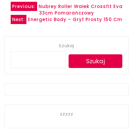
Nawigacja
Previous:
Nubrey Roller Wałek Crossfit Eva
33cm Pomarańczowy
wpisu
Next:
Energetic Body – Gryf Prosty 150 Cm
Szukaj
Szukaj
zzzzz