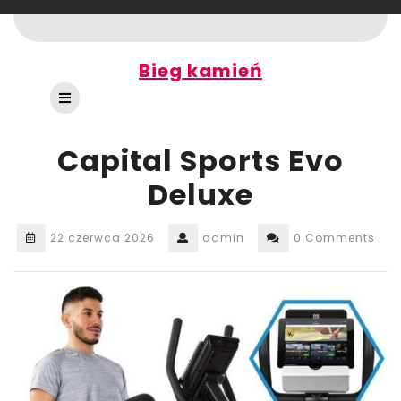
Skip
to
content
Bieg kamień
Open
Button
Capital Sports Evo
Deluxe
22 czerwca 2026
admin
0 Comments