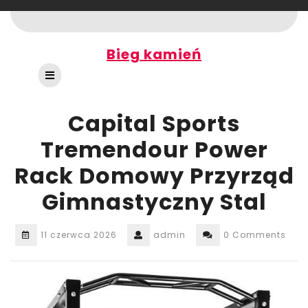
Skip
to
content
Bieg kamień
Open
Button
Capital Sports
Tremendour Power
Rack Domowy Przyrząd
Gimnastyczny Stal
11 czerwca 2026
admin
0 Comments