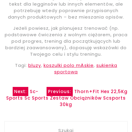
tekst dla legginsów lub innych elementów, ale
potrzebuję wtedy poprawnie przypisanych
danych produktowych – bez mieszania opisów.
Jeżeli powiesz, jak planujesz trenować (np.
podstawowe ćwiczenia z wolnym ciężarem, praca
pod progres, trening dla początkujących lub
bardziej zaawansowany), dopasuję wskazówki do
Twojego celu i stylu treningu.
Tagi:
bluzy
,
koszulki polo mÄskie
,
sukienka
sportowa
Nawigacja
Next:
Sc-
Previous:
Thorn+Fit Hex 22,5Kg
Sports Sc Sports Zestaw Obciążników Scsports
wpisu
30kg
Szukaj