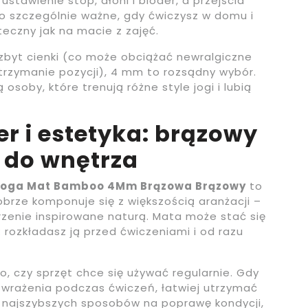
ustawienie stóp, dłoni i bioder, a przejścia
To szczególnie ważne, gdy ćwiczysz w domu i
teczny jak na macie z zajęć.
ni zbyt cienki (co może obciążać newralgiczne
utrzymanie pozycji), 4 mm to rozsądny wybór.
osoby, które trenują różne style jogi i lubią
r i estetyka: brązowy
e do wnętrza
 Yoga Mat Bamboo 4Mm Brązowa Brązowy
to
dobrze komponuje się z większością aranżacji –
rzenie inspirowane naturą. Mata może stać się
rozkładasz ją przed ćwiczeniami i od razu
, czy sprzęt chce się używać regularnie. Gdy
wrażenia podczas ćwiczeń, łatwiej utrzymać
z najszybszych sposobów na poprawę kondycji,