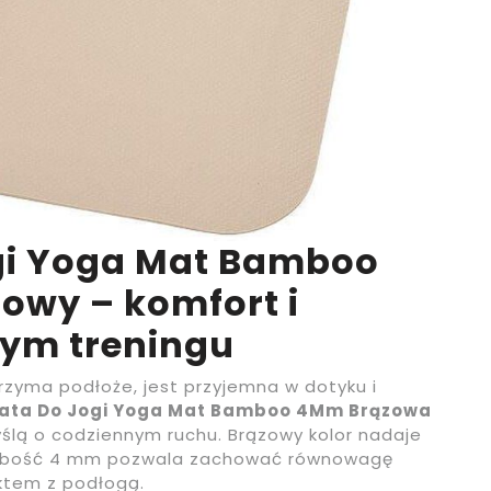
gi Yoga Mat Bamboo
owy – komfort i
dym treningu
trzyma podłoże, jest przyjemna w dotyku i
Mata Do Jogi Yoga Mat Bamboo 4Mm Brązowa
ślą o codziennym ruchu. Brązowy kolor nadaje
a grubość 4 mm pozwala zachować równowagę
ktem z podłogą.