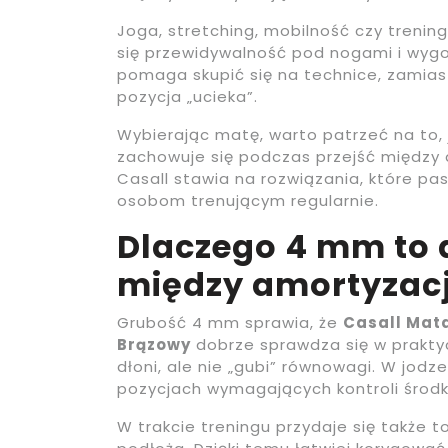
Joga, stretching, mobilność czy trenin
się przewidywalność pod nogami i wyg
pomaga skupić się na technice, zamiast
pozycja „ucieka”.
Wybierając matę, warto patrzeć na to, j
zachowuje się podczas przejść między a
Casall stawia na rozwiązania, które pa
osobom trenującym regularnie.
Dlaczego 4 mm to
między amortyzacj
Grubość 4 mm sprawia, że
Casall Mat
Brązowy
dobrze sprawdza się w praktyc
dłoni, ale nie „gubi” równowagi. W jodz
pozycjach wymagających kontroli środka
W trakcie treningu przydaje się także 