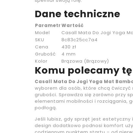
spełniał swoją rolę.
Dane techniczne
Parametr
Wartość
Model
Casall Mata Do Jogi Yoga 
SKU
8c83c25cc7a4
Cena
430 zł
Grubość
4 mm
Kolor
Brązowa (Brązowy)
Komu polecamy tę
Casall Mata Do Jogi Yoga Mat Bam
wyborem dla osób, które chcą ćwiczyć r
grubości. Sprawdza się zarówno przy spo
elementami mobilności i rozciągania, gd
podłogą.
Jeśli lubisz, gdy sprzęt jest estetyczn
design dodatkowo podnosi komfort uży
codziennym punktem startu – od pierw