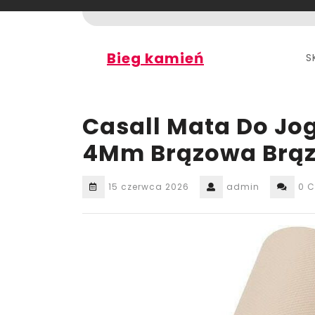
Skip
to
content
Bieg kamień
S
Casall Mata Do Jo
4Mm Brązowa Brą
15 czerwca 2026
admin
0 