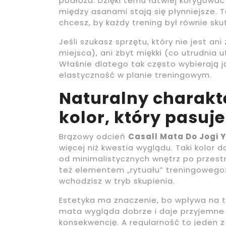
podłoża. Dzięki temu łatwiej korygować 
między asanami stają się płynniejsze. 
chcesz, by każdy trening był równie sku
Jeśli szukasz sprzętu, który nie jest a
miejsca), ani zbyt miękki (co utrudnia 
Właśnie dlatego tak często wybierają ją 
elastyczność w planie treningowym.
Naturalny charakte
kolor, który pasuj
Brązowy odcień
Casall Mata Do Jogi
więcej niż kwestia wyglądu. Taki kolor 
od minimalistycznych wnętrz po przest
też elementem „rytuału” treningowego: 
wchodzisz w tryb skupienia.
Estetyka ma znaczenie, bo wpływa na to
mata wygląda dobrze i daje przyjemne 
konsekwencję. A regularność to jeden 