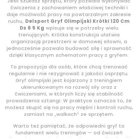
Jeśli szukasz sprzętu, który pozwala wykonywać
ćwiczenia z zachowaniem właściwej techniki i
daje możliwość pracy na powtarzalnym zakresie
ruchu,
Delsport Gryf Olimpijski Krótki 120 Cm
Ds 6 5 Kg
wpisuje się w potrzeby wielu
trenujących. Krótka konstrukcja ułatwia
organizację przestrzeni w domowej siłowni, a
jednocześnie pozwala budować siłę i sprawność
dzięki klasycznym schematom pracy z gryfem.
To propozycja dla osób, które chcą trenować
regularnie i nie rezygnować z jakości osprzętu.
Gryf olimpijski jest kojarzony z treningiem
ukierunkowanym na rozwój siły oraz z
ćwiczeniami, w których liczy się stabilność
prowadzenia sztangi. W praktyce oznacza to, że
możesz skupić się na pracy mięśni i kontroli ruchu,
zamiast na „walkach” ze sprzętem.
Warto też pamiętać, że odpowiedni gryf to
fundament wielu treningów — od ćwiczeń