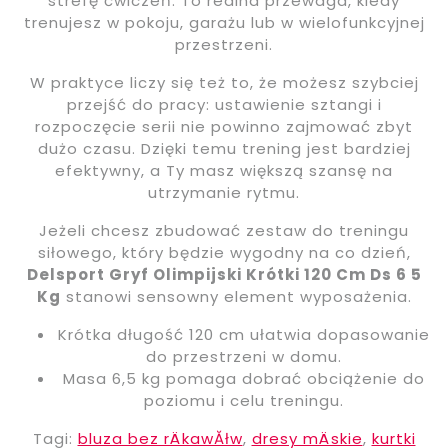
strefę ćwiczeń. To realna przewaga, kiedy
trenujesz w pokoju, garażu lub w wielofunkcyjnej
przestrzeni.
W praktyce liczy się też to, że możesz szybciej
przejść do pracy: ustawienie sztangi i
rozpoczęcie serii nie powinno zajmować zbyt
dużo czasu. Dzięki temu trening jest bardziej
efektywny, a Ty masz większą szansę na
utrzymanie rytmu.
Jeżeli chcesz zbudować zestaw do treningu
siłowego, który będzie wygodny na co dzień,
Delsport Gryf Olimpijski Krótki 120 Cm Ds 6 5
Kg
stanowi sensowny element wyposażenia.
Krótka długość 120 cm ułatwia dopasowanie
do przestrzeni w domu.
Masa 6,5 kg pomaga dobrać obciążenie do
poziomu i celu treningu.
Tagi:
bluza bez rÄkawĂłw
,
dresy mÄskie
,
kurtki