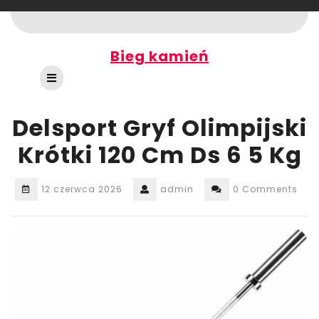
Skip
to
content
Bieg kamień
Open
Button
Delsport Gryf Olimpijski
Krótki 120 Cm Ds 6 5 Kg
12 czerwca 2026
admin
0 Comments