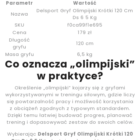
Parametr
Wartość
Delsport Gryf Olimpijski Krótki 120 Cm
Nazwa
Ds 6 5 Kg
SKU
f0ca99f1e695
Cena
179 zł
Długość
120 cm
gryfu
Masa gryfu
6,5 kg
Co oznacza „olimpijski”
w praktyce?
Określenie „olimpijski” kojarzy się z gryfami
wykorzystywanymi w treningu siłowym, gdzie liczy
się powtarzalność pracy i możliwość korzystania
z obciążeń zgodnych z typowym standardem.
Dzięki temu łatwiej budować progres, planować
trening i dopasowywać zestaw do swoich celów.
Wybierając
Delsport Gryf Olimpijski Krótki 120