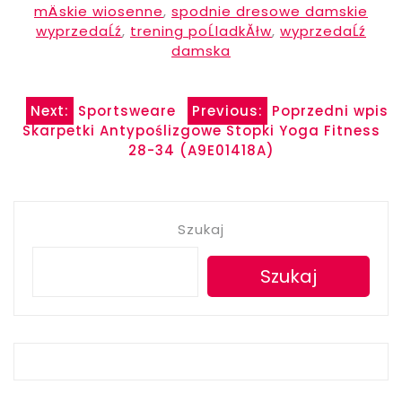
mÄskie wiosenne
,
spodnie dresowe damskie
wyprzedaĹź
,
trening poĹladkĂłw
,
wyprzedaĹź
damska
Nawigacja
Next:
Sportsweare
Previous:
Poprzedni wpis
Skarpetki Antypoślizgowe Stopki Yoga Fitness
wpisu
28-34 (A9E01418A)
Szukaj
Szukaj