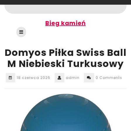
Skip
to
content
Bieg kamień
Open
Button
Domyos Piłka Swiss Ball
M Niebieski Turkusowy
18 czerwca 2026
admin
0 Comments