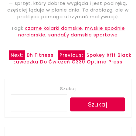
— sprzęt, który dobrze wygląda i jest pod ręką,
częściej ląduje w planie dnia. To drobiazg, ale w
praktyce pomaga utrzymać motywację.
Tagi:
czarne kolarki damskie
,
mÄskie spodnie
narciarskie
,
sandaĹy damskie sportowe
Nawigacja
Next:
Bh Fitness
Previous:
Spokey Xfit Black
Ławeczka Do Ćwiczeń G330 Optima Press
wpisu
Szukaj
Szukaj