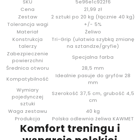
SKU
5e96e1c922f6
Cena
21,99 zł
Zestaw
2 sztuki po 20 kg (łącznie 40 kg)
Tolerancja wagi
+/- 5%
Materiał
Żeliwo
Konstrukcja
Tri-Grip (ułatwia szybką zmianę
talerzy
na sztandze/gryfie)
Zabezpieczenie
Specjalna farba
powierzchni
Średnica otworu
28,5 mm
Idealnie pasuje do gryfów 28
Kompatybilność
mm
Wymiary
Szerokość 37,5 cm, grubość 4,5
pojedynczej
cm
sztuki
Waga zestawu
40 kg
Produkcja
Polska odlewnia żeliwa KAWMET
Komfort treningu i