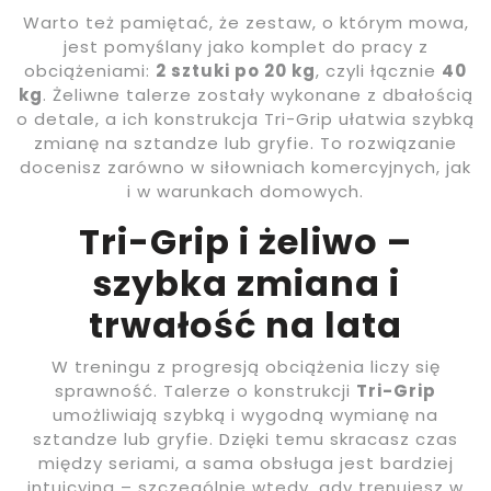
Warto też pamiętać, że zestaw, o którym mowa,
jest pomyślany jako komplet do pracy z
obciążeniami:
2 sztuki po 20 kg
, czyli łącznie
40
kg
. Żeliwne talerze zostały wykonane z dbałością
o detale, a ich konstrukcja Tri-Grip ułatwia szybką
zmianę na sztandze lub gryfie. To rozwiązanie
docenisz zarówno w siłowniach komercyjnych, jak
i w warunkach domowych.
Tri-Grip i żeliwo –
szybka zmiana i
trwałość na lata
W treningu z progresją obciążenia liczy się
sprawność. Talerze o konstrukcji
Tri-Grip
umożliwiają szybką i wygodną wymianę na
sztandze lub gryfie. Dzięki temu skracasz czas
między seriami, a sama obsługa jest bardziej
intuicyjna – szczególnie wtedy, gdy trenujesz w