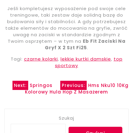
Jeśli kompletujesz wyposażenie pod swoje cele
treningowe, taki zestaw daje solidną bazę do
budowania siły i stabilności. A gdy potrzebujesz
także elementów do mocowania na gryfie, zwróć
uwagę na zaciski w standardzie zgodnym z
Twoim osprzętem – w tym na
Eb Fit Zaciski Na
Gryf X 2 Szt Fi25
.
Tagi:
czarne kolarki
,
lekkie kurtki damskie
,
top
sportowy
Nawigacja
Next:
Springos
Previous:
Hms Nku10 10Kg
Kolorowy Hula Hop Z Masażerem
wpisu
Szukaj