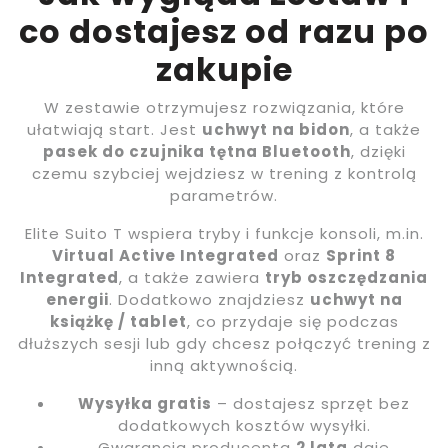
co dostajesz od razu po
zakupie
W zestawie otrzymujesz rozwiązania, które
ułatwiają start. Jest
uchwyt na bidon
, a także
pasek do czujnika tętna Bluetooth
, dzięki
czemu szybciej wejdziesz w trening z kontrolą
parametrów.
Elite Suito T wspiera tryby i funkcje konsoli, m.in.
Virtual Active Integrated
oraz
Sprint 8
Integrated
, a także zawiera
tryb oszczędzania
energii
. Dodatkowo znajdziesz
uchwyt na
książkę / tablet
, co przydaje się podczas
dłuższych sesji lub gdy chcesz połączyć trening z
inną aktywnością.
Wysyłka gratis
– dostajesz sprzęt bez
dodatkowych kosztów wysyłki.
Gwarancja producenta
2 lata
daje