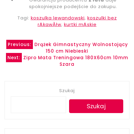
spokojniejsze podejście do zakupu.
Tagi:
koszulka lewandowski
,
koszulki bez
rÄkawĂłw
,
kurtki mÄskie
Nawigacja
Previous:
Drążek Gimnastyczny Wolnostojący
150 cm Niebieski
wpisu
Next:
Zipro Mata Treningowa 180X60cm 10mm
Szara
Szukaj
Szukaj