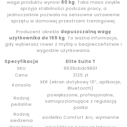
waga produktu wynosi
60 kg
. Taka masa zwykle
sprzyja stabilności podczas pracy, a
jednocześnie pozwala na sensowne ustawienie
sprzętu w domowej przestrzeni treningowej.
Producent określa
dopuszczalną wagę
użytkownika do 159 kg
. To ważna informacja,
gdy wybierasz rower z myślą o bezpieczeństwie i
wygodzie użytkowania.
Specyfikacja
Elite Suito T
SKU
6639cbdc960f
Cena
2125 zł
XER (ekran dotykowy 10”, aplikacje,
Konsola
Bluetooth)
powiększone, profesjonalne,
Rodzaj
samopoziomujące z regulacją
pedałów
paska
Rodzaj
siodełko Comfort Arc, wymienne
siedzenia