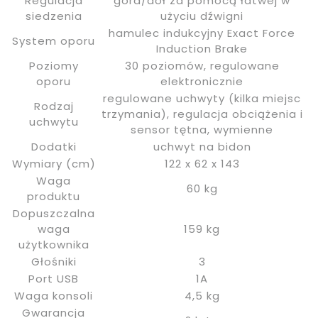
Regulacja
góra/dół za pomocą łatwej w
siedzenia
użyciu dźwigni
hamulec indukcyjny Exact Force
System oporu
Induction Brake
Poziomy
30 poziomów, regulowane
oporu
elektronicznie
regulowane uchwyty (kilka miejsc
Rodzaj
trzymania), regulacja obciążenia i
uchwytu
sensor tętna, wymienne
Dodatki
uchwyt na bidon
Wymiary (cm)
122 x 62 x 143
Waga
60 kg
produktu
Dopuszczalna
waga
159 kg
użytkownika
Głośniki
3
Port USB
1A
Waga konsoli
4,5 kg
Gwarancja