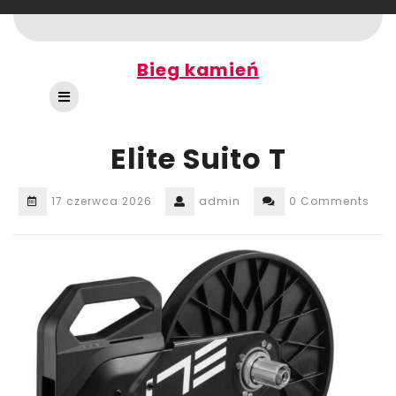
Skip
to
content
Bieg kamień
Open
Button
Elite Suito T
17 czerwca 2026
admin
0 Comments