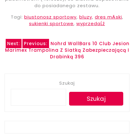
do posiadanego zestawu.
Tagi:
biustonosz sportowy
,
bluzy
,
dres mÄski
,
sukienki sportowe
,
wyprzedaĹź
Nawigacja
Next:
Previous:
Nohrd WallBars 10 Club Jesion
Marimex Trampolina Z Siatką Zabezpieczającą I
wpisu
Drabinką 396
Szukaj
Szukaj