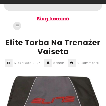
Skip
to
content
Bieg kamień
Open
Button
Elite Torba Na Trenażer
Vaiseta
12 czerwca 2026
admin
0 Comments