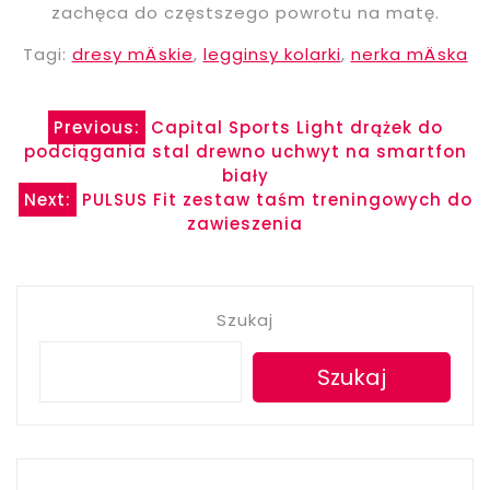
zachęca do częstszego powrotu na matę.
Tagi:
dresy mÄskie
,
legginsy kolarki
,
nerka mÄska
Nawigacja
Previous:
Capital Sports Light drążek do
podciągania stal drewno uchwyt na smartfon
wpisu
biały
Next:
PULSUS Fit zestaw taśm treningowych do
zawieszenia
Szukaj
Szukaj