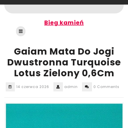
Skip
to
content
Bieg kamień
Open
Button
Gaiam Mata Do Jogi
Dwustronna Turquoise
Lotus Zielony 0,6Cm
14 czerwca 2026
admin
0 Comments