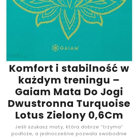
Komfort i stabilność w
każdym treningu –
Gaiam Mata Do Jogi
Dwustronna Turquoise
Lotus Zielony 0,6Cm
Jeśli szukasz maty, która dobrze “trzyma”
podłoże, a jednocześnie pozwala swobodnie