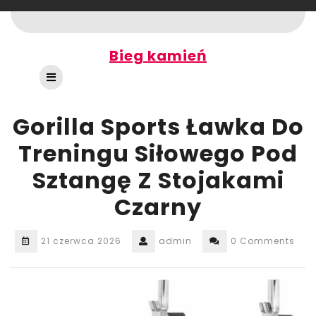
Skip
to
content
Bieg kamień
Open
Button
Gorilla Sports Ławka Do
Treningu Siłowego Pod
Sztangę Z Stojakami
Czarny
21 czerwca 2026
admin
0 Comments