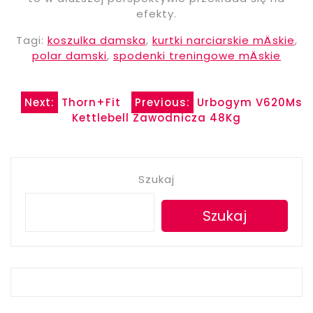
efekty.
Tagi:
koszulka damska
,
kurtki narciarskie mÄskie
,
polar damski
,
spodenki treningowe mÄskie
Nawigacja
Next:
Thorn+Fit
Previous:
Urbogym V620Ms
Kettlebell Zawodnicza 48Kg
wpisu
Szukaj
Szukaj