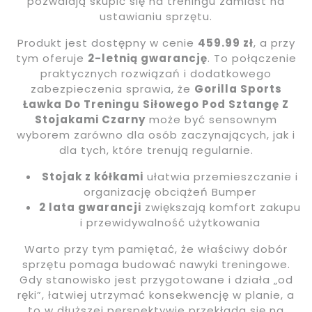
pozwalają skupić się na treningu zamiast na
ustawianiu sprzętu.
Produkt jest dostępny w cenie
459.99 zł
, a przy
tym oferuje
2-letnią gwarancję
. To połączenie
praktycznych rozwiązań i dodatkowego
zabezpieczenia sprawia, że
Gorilla Sports
Ławka Do Treningu Siłowego Pod Sztangę Z
Stojakami Czarny
może być sensownym
wyborem zarówno dla osób zaczynających, jak i
dla tych, które trenują regularnie.
Stojak z kółkami
ułatwia przemieszczanie i
organizację obciążeń Bumper
2 lata gwarancji
zwiększają komfort zakupu
i przewidywalność użytkowania
Warto przy tym pamiętać, że właściwy dobór
sprzętu pomaga budować nawyki treningowe.
Gdy stanowisko jest przygotowane i działa „od
ręki”, łatwiej utrzymać konsekwencję w planie, a
to w dłuższej perspektywie przekłada się na