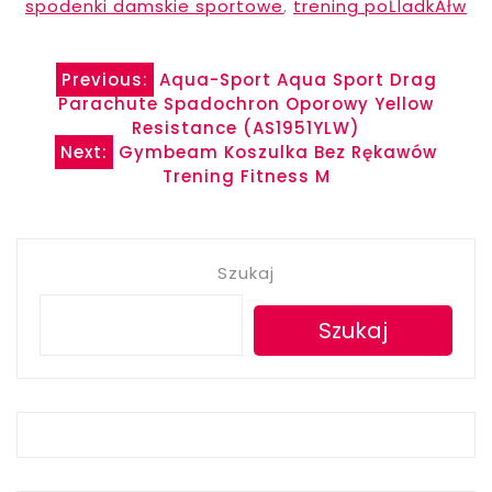
spodenki damskie sportowe
,
trening poĹladkĂłw
Nawigacja
Previous:
Aqua-Sport Aqua Sport Drag
Parachute Spadochron Oporowy Yellow
wpisu
Resistance (AS1951YLW)
Next:
Gymbeam Koszulka Bez Rękawów
Trening Fitness M
Szukaj
Szukaj