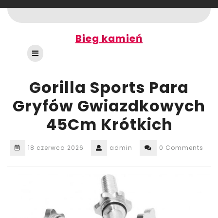
Skip
to
content
Bieg kamień
Open
Button
Gorilla Sports Para
Gryfów Gwiazdkowych
45Cm Krótkich
18 czerwca 2026
admin
0 Comments