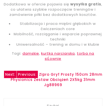
Dodatkowo w ofercie pojawia się
wysyłka gratis
,
co ułatwia szybkie rozpoczęcie treningów i
zamówienie piłki bez dodatkowych kosztów.
Stabilizacja i praca mięśni głębokich w
ćwiczeniach core
Mobilność, rozciąganie i wsparcie poprawnej
techniki
Uniwersalność – trening w domu i w klubie
Tagi:
damskie
,
kurtka narciarska
,
torba na
siĹownie
Nawigacja
Next:
Previous:
Zipro Gryf Prosty 150cm 28mm
Physionics Zestaw Obciążeń 2X5kg 31mm
wpisu
Jg88969
Szukaj