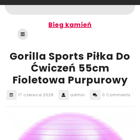
Skip
to
content
Bieg kamień
Open
Button
Gorilla Sports Piłka Do
Ćwiczeń 55cm
Fioletowa Purpurowy
17 czerwca 2026
admin
0 Comments