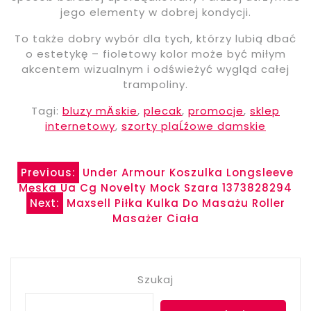
jego elementy w dobrej kondycji.
To także dobry wybór dla tych, którzy lubią dbać
o estetykę – fioletowy kolor może być miłym
akcentem wizualnym i odświeżyć wygląd całej
trampoliny.
Tagi:
bluzy mÄskie
,
plecak
,
promocje
,
sklep
internetowy
,
szorty plaĹźowe damskie
Nawigacja
Previous:
Under Armour Koszulka Longsleeve
Męska Ua Cg Novelty Mock Szara 1373828294
wpisu
Next:
Maxsell Piłka Kulka Do Masażu Roller
Masażer Ciała
Szukaj