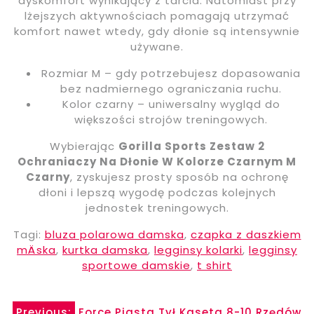
dyskomfort wynikający z tarcia. Natomiast przy
lżejszych aktywnościach pomagają utrzymać
komfort nawet wtedy, gdy dłonie są intensywnie
używane.
Rozmiar M – gdy potrzebujesz dopasowania
bez nadmiernego ograniczania ruchu.
Kolor czarny – uniwersalny wygląd do
większości strojów treningowych.
Wybierając
Gorilla Sports Zestaw 2
Ochraniaczy Na Dłonie W Kolorze Czarnym M
Czarny
, zyskujesz prosty sposób na ochronę
dłoni i lepszą wygodę podczas kolejnych
jednostek treningowych.
Tagi:
bluza polarowa damska
,
czapka z daszkiem
mÄska
,
kurtka damska
,
legginsy kolarki
,
legginsy
sportowe damskie
,
t shirt
Previous:
Force Piasta Tył Kaseta 8-10 Rzędów