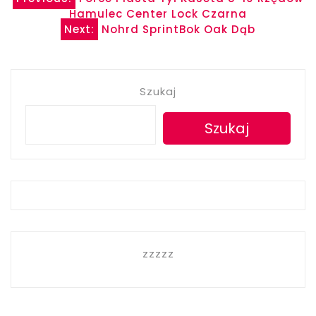
Nawigacja
Hamulec Center Lock Czarna
wpisu
Next:
Nohrd SprintBok Oak Dąb
Szukaj
Szukaj
zzzzz