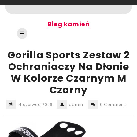
Skip
to
content
Bieg kamień
Open
Button
Gorilla Sports Zestaw 2
Ochraniaczy Na Dłonie
W Kolorze Czarnym M
Czarny
14 czerwca 2026
admin
0 Comments