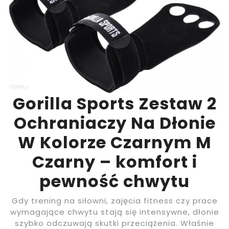
Gorilla Sports Zestaw 2
Ochraniaczy Na Dłonie
W Kolorze Czarnym M
Czarny – komfort i
pewność chwytu
Gdy trening na siłowni, zajęcia fitness czy prace
wymagające chwytu stają się intensywne, dłonie
szybko odczuwają skutki przeciążenia. Właśnie