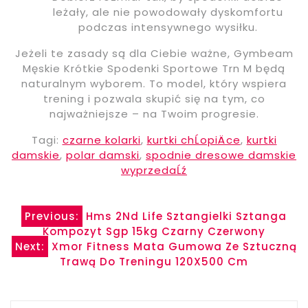
leżały, ale nie powodowały dyskomfortu
podczas intensywnego wysiłku.
Jeżeli te zasady są dla Ciebie ważne, Gymbeam
Męskie Krótkie Spodenki Sportowe Trn M będą
naturalnym wyborem. To model, który wspiera
trening i pozwala skupić się na tym, co
najważniejsze – na Twoim progresie.
Tagi:
czarne kolarki
,
kurtki chĹopiÄce
,
kurtki
damskie
,
polar damski
,
spodnie dresowe damskie
wyprzedaĹź
Nawigacja
Previous:
Hms 2Nd Life Sztangielki Sztanga
Kompozyt Sgp 15kg Czarny Czerwony
wpisu
Next:
Xmor Fitness Mata Gumowa Ze Sztuczną
Trawą Do Treningu 120X500 Cm