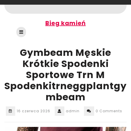
Skip
to
content
Bieg kamień
Open
Button
Gymbeam Męskie
Krótkie Spodenki
Sportowe Trn M
Spodenkitrneggplantgy
mbeam
16 czerwca 2026
admin
0 Comments