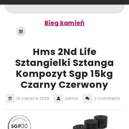
Skip
to
content
Bieg kamień
Open
Button
Hms 2Nd Life
Sztangielki Sztanga
Kompozyt Sgp 15kg
Czarny Czerwony
16 czerwca 2026
admin
0 Comments