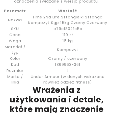
oznaczenia związane z wersją produktu.
Parametr
Wartość
Hms 2Nd Life Sztangielki Sztanga
Nazwa
Kompozyt Sgp 15kg Czarny Czerwony
SKU
e79c1802fc5c
Cena
119 zł
Waga
15 kg
Materiał /
Kompozyt
typ
Kolor
Czarny / czerwony
Kod
1369963-361
Rozmiar
L
Marka /
Under Armour (w danych wskazano
linia
również odzież fitness)
Wrażenia z
użytkowania i detale,
które mają znaczenie