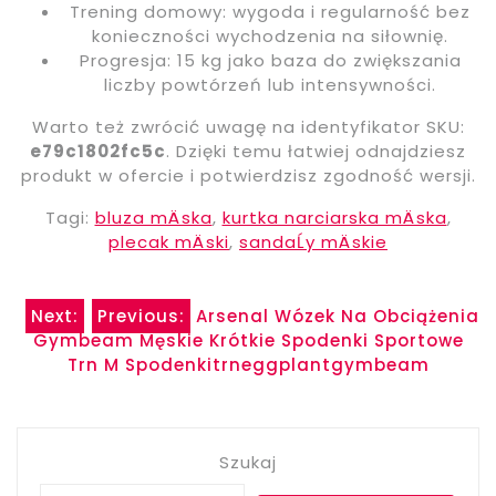
Trening domowy: wygoda i regularność bez
konieczności wychodzenia na siłownię.
Progresja: 15 kg jako baza do zwiększania
liczby powtórzeń lub intensywności.
Warto też zwrócić uwagę na identyfikator SKU:
e79c1802fc5c
. Dzięki temu łatwiej odnajdziesz
produkt w ofercie i potwierdzisz zgodność wersji.
Tagi:
bluza mÄska
,
kurtka narciarska mÄska
,
plecak mÄski
,
sandaĹy mÄskie
Nawigacja
Next:
Previous:
Arsenal Wózek Na Obciążenia
Gymbeam Męskie Krótkie Spodenki Sportowe
wpisu
Trn M Spodenkitrneggplantgymbeam
Szukaj