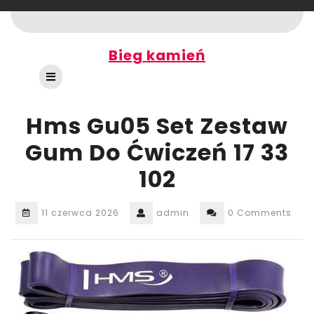
Skip
to
content
Bieg kamień
Open
Button
Hms Gu05 Set Zestaw
Gum Do Ćwiczeń 17 33
102
11 czerwca 2026
admin
0 Comments