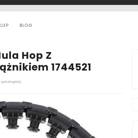
KLEP
BLOG
ula Hop Z
ążnikiem 1744521
Comments