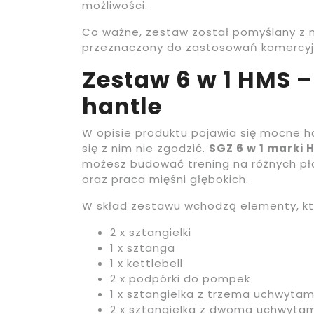
możliwości.
Co ważne, zestaw został pomyślany z 
przeznaczony do zastosowań komercyjn
Zestaw 6 w 1 HMS –
hantle
W opisie produktu pojawia się mocne ha
się z nim nie zgodzić.
SGZ 6 w 1 marki 
możesz budować trening na różnych płas
oraz praca mięśni głębokich.
W skład zestawu wchodzą elementy, któ
2 x sztangielki
1 x sztanga
1 x kettlebell
2 x podpórki do pompek
1 x sztangielka z trzema uchwytam
2 x sztangielka z dwoma uchwytam