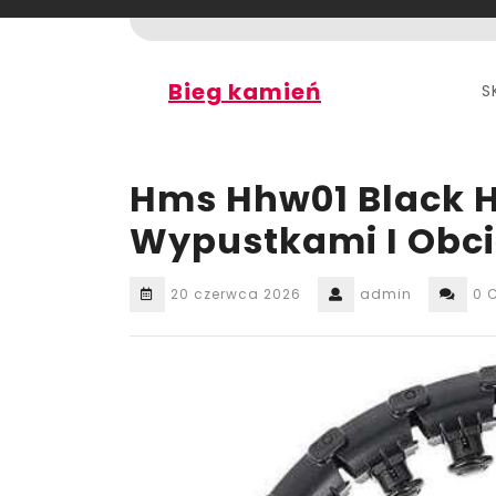
Skip
to
content
Bieg kamień
S
Hms Hhw01 Black H
Wypustkami I Obci
20 czerwca 2026
admin
0 