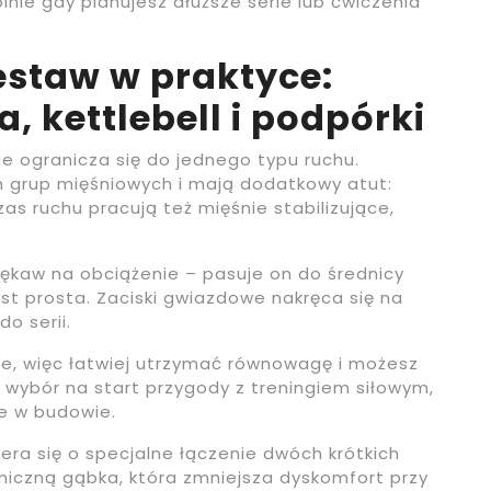
nie gdy planujesz dłuższe serie lub ćwiczenia
estaw w praktyce:
a, kettlebell i podpórki
ie ogranicza się do jednego typu ruchu.
h grup mięśniowych i mają dodatkowy atut:
as ruchu pracują też mięśnie stabilizujące,
kaw na obciążenie – pasuje on do średnicy
est prosta. Zaciski gwiazdowe nakręca się na
o serii.
tle, więc łatwiej utrzymać równowagę i możesz
 wybór na start przygody z treningiem siłowym,
e w budowie.
era się o specjalne łączenie dwóch krótkich
miczną gąbka, która zmniejsza dyskomfort przy