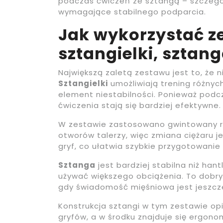
podczas ćwiczeń ze sztangą – szczegól
wymagające stabilnego podparcia.
Jak wykorzystać z
sztangielki, sztang
Największą zaletą zestawu jest to, że n
Sztangielki
umożliwiają trening różnyc
element niestabilności. Ponieważ podcz
ćwiczenia stają się bardziej efektywne.
W zestawie zastosowano gwintowany rę
otworów talerzy, więc zmiana ciężaru j
gryf, co ułatwia szybkie przygotowanie d
Sztanga
jest bardziej stabilna niż han
używać większego obciążenia. To dobry
gdy świadomość mięśniowa jest jeszcz
Konstrukcja sztangi w tym zestawie opi
gryfów, a w środku znajduje się ergono