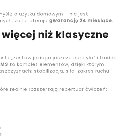
myślą o użytku domowym – nie jest
ych, za to oferuje
gwarancję 24 miesiące
.
 więcej niż klasyczne
sło „zestaw jakiego jeszcze nie było” i trudno
HMS
to komplet elementów, dzięki którym
zczyznach: stabilizacja, siła, zakres ruchu
re realnie rozszerzają repertuar ćwiczeń:
i
i