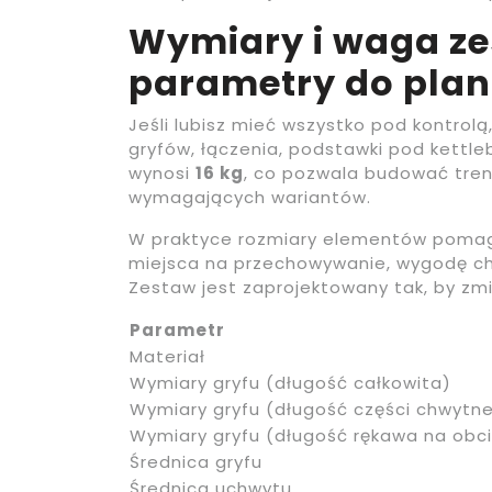
Wymiary i waga ze
parametry do plan
Jeśli lubisz mieć wszystko pod kontrol
gryfów, łączenia, podstawki pod kettle
wynosi
16 kg
, co pozwala budować tren
wymagających wariantów.
W praktyce rozmiary elementów poma
miejsca na przechowywanie, wygodę c
Zestaw jest zaprojektowany tak, by zmia
Parametr
Materiał
Wymiary gryfu (długość całkowita)
Wymiary gryfu (długość części chwytne
Wymiary gryfu (długość rękawa na obc
Średnica gryfu
Średnica uchwytu