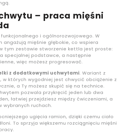
ngą.
y chwytu – praca mięśni
da
u funkcjonalnego i ogólnorozwojowego. W
m angażują mięśnie głębokie, co wspiera
w tym zestawie stworzenie kettla jest proste:
na specjalnej podstawce, a następnie
mienne, więc możesz progresować.
elki z dodatkowymi uchwytami
. Wariant z
 w których wygodniej jest chwycić obciążenie z
znie, a Ty możesz skupić się na technice.
hwytem pozwala przykręcić jeden lub dwa
en, łatwiej przejdziesz między ćwiczeniami, a
 w wybranych ruchach.
niejszego ugięcia ramion, dzięki czemu ciało
dłoni. To sprzyja większemu rozciągnięciu mięśni
pracy.