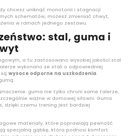
dy chcesz uniknąć monotonii i stagnacji
samych schematów, możesz zmieniać chwyt,
iążenia w ramach jednego zestawu.
zeństwo: stal, guma i
hwyt
ngowym, a tu zastosowano wysokiej jakości stal
alerze wykonano ze stali o odpowiedniej
e są
wysoce odporne na uszkodzenia
.
 gumą.
naczenie: guma nie tylko chroni same talerze,
 szczególnie ważne w domowej siłowni. Guma
, dzięki czemu trening jest bardziej
izgowe materiały, które poprawiają pewność
ą specjalną gąbkę, która podnosi komfort