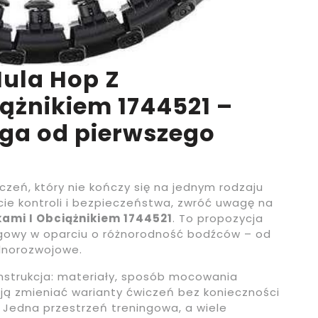
ula Hop Z
ążnikiem 1744521 –
ąga od pierwszego
zeń, który nie kończy się na jednym rodzaju
cie kontroli i bezpieczeństwa, zwróć uwagę na
ami I Obciążnikiem 1744521
. To propozycja
ingowy w oparciu o różnorodność bodźców – od
ólnorozwojowe.
nstrukcja: materiały, sposób mocowania
ją zmieniać warianty ćwiczeń bez konieczności
 Jedna przestrzeń treningowa, a wiele