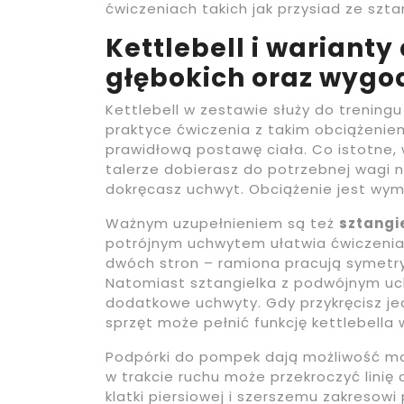
ćwiczeniach takich jak przysiad ze szta
Kettlebell i wariant
głębokich oraz wygo
Kettlebell w zestawie służy do trening
praktyce ćwiczenia z takim obciążenie
prawidłową postawę ciała. Co istotne, 
talerze dobierasz do potrzebnej wagi 
dokręcasz uchwyt. Obciążenie jest wy
Ważnym uzupełnieniem są też
sztangi
potrójnym uchwytem ułatwia ćwiczenia,
dwóch stron – ramiona pracują symetryc
Natomiast sztangielka z podwójnym uc
dodatkowe uchwyty. Gdy przykręcisz jed
sprzęt może pełnić funkcję kettlebella
Podpórki do pompek dają możliwość moc
w trakcie ruchu może przekroczyć linię 
klatki piersiowej i szerszemu zakresowi 