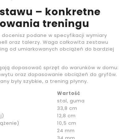
stawu – konkretne
owania treningu
ą, docenisz podane w specyfikacji wymiary
bell oraz talerzy. Waga całkowita zestawu
ing od umiarkowanych obciążeń do bardziej
gają dopasować sprzęt do warunków w domu:
hwytu oraz dopasowanie obciążeń do gryfów.
ny były szybkie, a trening płynny.
Wartość
stal, guma
33,8 cm
j)
12,8 cm
iążenie)
10,5 cm
24 mm
34 mm