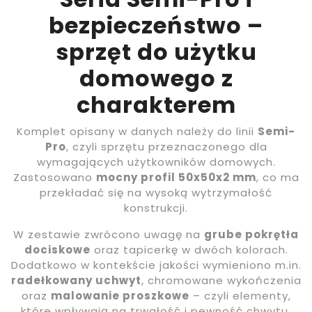
bezpieczeństwo –
sprzęt do użytku
domowego z
charakterem
Komplet opisany w danych należy do linii
Semi-
Pro
, czyli sprzętu przeznaczonego dla
wymagających użytkowników domowych.
Zastosowano
mocny profil 50x50x2 mm
, co ma
przekładać się na wysoką wytrzymałość
konstrukcji.
W zestawie zwrócono uwagę na
grube pokrętła
dociskowe
oraz tapicerkę w dwóch kolorach.
Dodatkowo w kontekście jakości wymieniono m.in.
radełkowany uchwyt
, chromowane wykończenia
oraz
malowanie proszkowe
– czyli elementy,
które wpływają na trwałość i pewność chwytu.