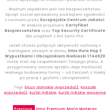
Ważnym aspektem jest też bezpieczeństwo.
Sprzęt został sprawdzony pod kątem zgodności
z normami przez
Europejskie Centrum Jakości
.
W efekcie przyznano
Certyfikat
Bezpieczeństwa
oraz
Top Security Certificate
dla urządzeń z linii Semi-Pro.
Jeżeli chcesz połączyć aktywność ruchową z
treningiem siłowym w domu,
Hms Hula Hop Z
Wypustkami I Obciążnikiem Niebieski 1744520
może stać się uzupełnieniem Twojego planu. A
przygotowany zestaw sprzętu daje możliwość
realnego budowania formy – od ćwiczeń z ławką
po pracę z gryfami i obciążeniami.
Tagi:
bluzy damskie wyprzedaĹź
,
koszulki
wyprzedaĹź
,
kurtki mÄskie
,
kurtki mÄskie wiosenne
Previous:
Hms Premium Mata Materac