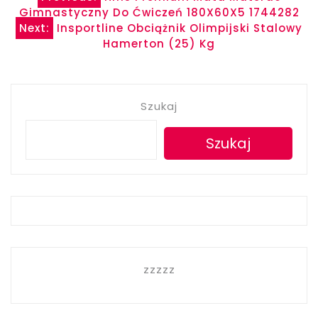
Nawigacja
Gimnastyczny Do Ćwiczeń 180X60X5 1744282
wpisu
Next:
Insportline Obciążnik Olimpijski Stalowy
Hamerton (25) Kg
Szukaj
Szukaj
zzzzz