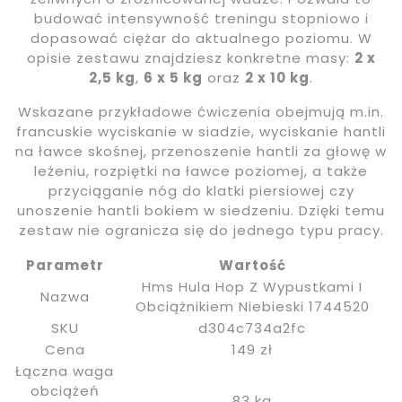
budować intensywność treningu stopniowo i
dopasować ciężar do aktualnego poziomu. W
opisie zestawu znajdziesz konkretne masy:
2 x
2,5 kg
,
6 x 5 kg
oraz
2 x 10 kg
.
Wskazane przykładowe ćwiczenia obejmują m.in.
francuskie wyciskanie w siadzie, wyciskanie hantli
na ławce skośnej, przenoszenie hantli za głowę w
leżeniu, rozpiętki na ławce poziomej, a także
przyciąganie nóg do klatki piersiowej czy
unoszenie hantli bokiem w siedzeniu. Dzięki temu
zestaw nie ogranicza się do jednego typu pracy.
Parametr
Wartość
Hms Hula Hop Z Wypustkami I
Nazwa
Obciążnikiem Niebieski 1744520
SKU
d304c734a2fc
Cena
149 zł
Łączna waga
obciążeń
83 kg