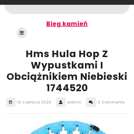
Skip
to
content
Bieg kamień
Open
Button
Hms Hula Hop Z
Wypustkami I
Obciążnikiem Niebieski
1744520
10 czerwca 2026
admin
0 Comments