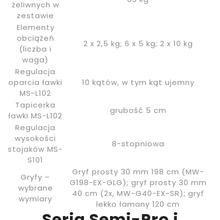
żeliwnych w
zestawie
Elementy
obciążeń
2 x 2,5 kg; 6 x 5 kg; 2 x 10 kg
(liczba i
waga)
Regulacja
oparcia ławki
10 kątów, w tym kąt ujemny
MS-L102
Tapicerka
grubość 5 cm
ławki MS-L102
Regulacja
wysokości
8-stopniowa
stojaków MS-
S101
Gryf prosty 30 mm 198 cm (MW-
Gryfy –
G198-EX-GLG); gryf prosty 30 mm
wybrane
40 cm (2x, MW-G40-EX-SR); gryf
wymiary
lekko łamany 120 cm
Seria Semi-Pro i