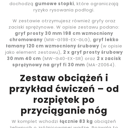
dochodzą
gumowe stopki
, które ograniczają
ryzyko rysowania podłogi.
W zestawie otrzymujesz również gryfy oraz
zaciski sprężynowe. W opisie zestawu podano:
gryf prosty 30 mm 198 cm wzmocniony
chromowany
(MW-G198-EX-GLG),
gryf lekko
łamany 120 cm wzmocniony śrubowy
(w opisie
jako element zestawu),
2 x gryf prosty śrubowy
30 mm 40 cm
(MW-G40-EX-SR) oraz
2 x zacisk
sprężynowy na gryf fi 30 mm
(MA-Z0064).
Zestaw obciążeń i
przykład ćwiczeń – od
rozpiętek po
przyciąganie nóg
W komplet wchodzi
łącznie 83 kg
obciążeń
żeliwnych o zróżnicowanej wadze. Pozwala to