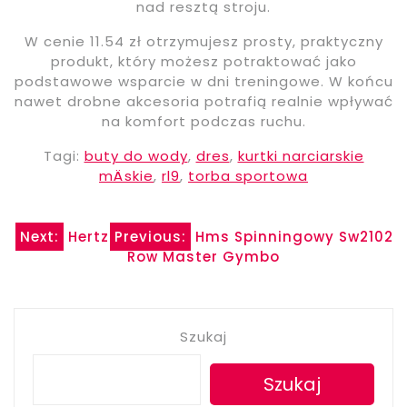
nad resztą stroju.
W cenie 11.54 zł otrzymujesz prosty, praktyczny
produkt, który możesz potraktować jako
podstawowe wsparcie w dni treningowe. W końcu
nawet drobne akcesoria potrafią realnie wpływać
na komfort podczas ruchu.
Tagi:
buty do wody
,
dres
,
kurtki narciarskie
mÄskie
,
rl9
,
torba sportowa
Nawigacja
Next:
Hertz
Previous:
Hms Spinningowy Sw2102
Row Master Gymbo
wpisu
Szukaj
Szukaj