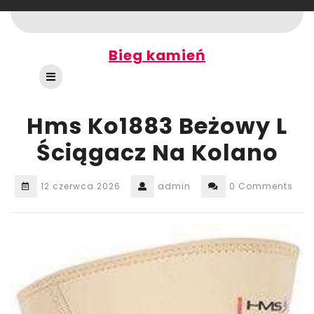
Skip
to
content
Bieg kamień
Open
Button
Hms Ko1883 Beżowy L
Ściągacz Na Kolano
12 czerwca 2026
admin
0 Comments