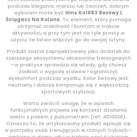
podczas biegania, marszu lub ćwiczeń, dobrym
wyborem może być
Hms Ko1883 Beżowy L
Ściągacz Na Kolano
. To element, który pomaga
utrzymać stabilność i komfort w trakcie
aktywności, a przy tym jest na tyle prosty w
użyciu, że łatwo włączyć go do swojej rutyny.
Produkt został zaprojektowany jako dodatek do
szerszego ekosystemu akcesoriów treningowych
—w praktyce sprawdza się wtedy, gdy chcesz
zadbać o wygodę stawów i ograniczyć
dyskomfort podczas wysiłku. Kolor beżowy jest
neutralny i dobrze komponuje się z większością
sportowych stylizacji.
Warto zwrócić uwagę, że w opisach
funkcjonalnych pojawia się kontekst działania
bieżni z pasem z pulsometrem (ref: 4010026).
Oznacza to, że artykułowany produkt wpisuje się
w potrzeby osób trenujących w różnych trybach—
zarówno w domu, jak i w trakcie sesji z użyciem