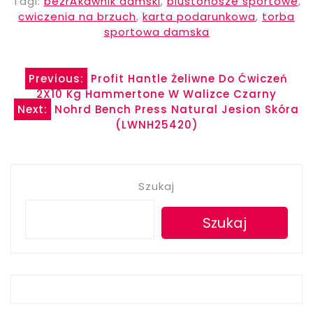
Tagi:
bezrÄkawnik damski
,
biustonosze sportowe
,
cwiczenia na brzuch
,
karta podarunkowa
,
torba
sportowa damska
Nawigacja
Previous:
Profit Hantle Żeliwne Do Ćwiczeń
2X10 Kg Hammertone W Walizce Czarny
wpisu
Next:
Nohrd Bench Press Natural Jesion Skóra
(LWNH25420)
Szukaj
Szukaj