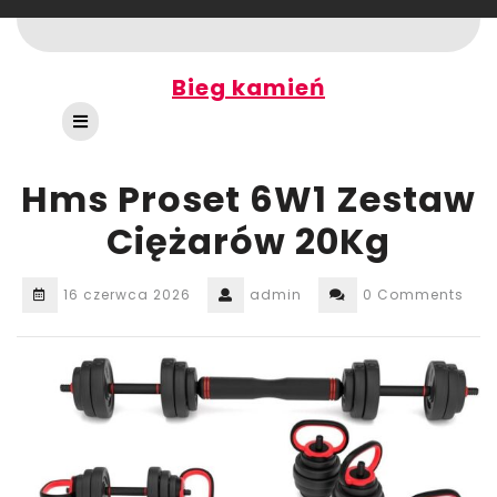
Skip
to
content
Bieg kamień
Open
Button
Hms Proset 6W1 Zestaw
Ciężarów 20Kg
16 czerwca 2026
admin
0 Comments