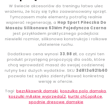
W świecie akcesoriów do treningu łatwo ulec
wrażeniu, że liczy się tylko zaawansowany sprzęt.
Tymczasem małe elementy potrafią realnie
wspierać regenerację, a
Hop Sport Piłeczka Do
Masażu Silikonowa 63Mm Pojedyncza Czarna
jest przykładem praktycznego podejścia:
niewielki rozmiar, silikonowa konstrukcja i rolkowe
ułatwienie ruchu.
Dodatkowo cena wynosi
33.98 zł
, co czyni ten
produkt przystępną propozycją dla osób, które
chcą wprowadzić masaż do swojej codziennej
rutyny bez dużych wydatków. SKU
3d813a921b60
pozwala też szybko zidentyfikować konkretną
wersję w ofercie.
Tagi:
bezrÄkawnik damski
,
koszulka polo damska
,
koszulki mÄskie wyprzedaĹź
,
kurtki chĹopiÄce
,
spodnie dresowe damskie