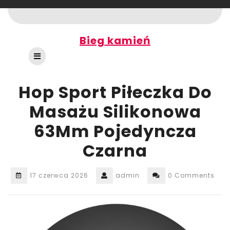
Skip
to
content
Bieg kamień
Open
Button
Hop Sport Piłeczka Do
Masażu Silikonowa
63Mm Pojedyncza
Czarna
17 czerwca 2026
admin
0 Comments