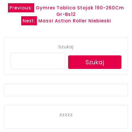
Nawigacja
Previous:
Gymrex Tablica Stojak 190-260Cm
Gr-Bs12
wpisu
Next:
Massi Action Roller Niebieski
Szukaj
Szukaj
zzzzz