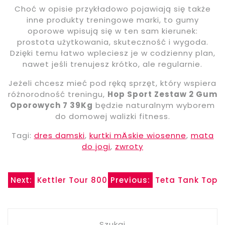
Choć w opisie przykładowo pojawiają się także
inne produkty treningowe marki, to gumy
oporowe wpisują się w ten sam kierunek:
prostota użytkowania, skuteczność i wygoda.
Dzięki temu łatwo wpleciesz je w codzienny plan,
nawet jeśli trenujesz krótko, ale regularnie.
Jeżeli chcesz mieć pod ręką sprzęt, który wspiera
różnorodność treningu,
Hop Sport Zestaw 2 Gum
Oporowych 7 39Kg
będzie naturalnym wyborem
do domowej walizki fitness.
Tagi:
dres damski
,
kurtki mÄskie wiosenne
,
mata
do jogi
,
zwroty
Nawigacja
Next:
Kettler Tour 800
Previous:
Teta Tank Top
wpisu
Szukaj