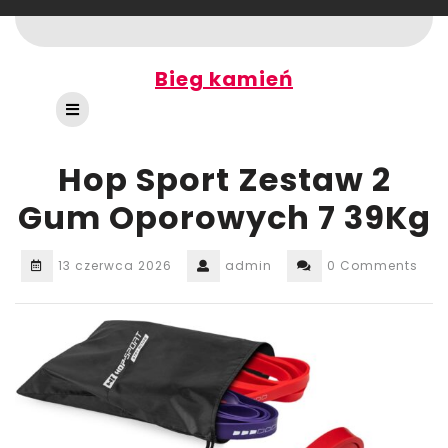
Skip
to
content
Bieg kamień
Open
Button
Hop Sport Zestaw 2
Gum Oporowych 7 39Kg
13 czerwca 2026
admin
0 Comments