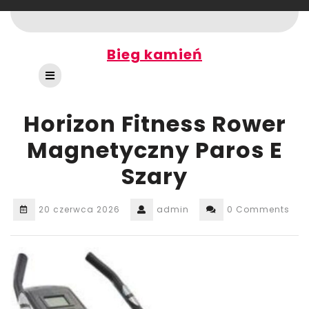
Skip
to
content
Bieg kamień
Open
Button
Horizon Fitness Rower
Magnetyczny Paros E
Szary
20 czerwca 2026
admin
0 Comments