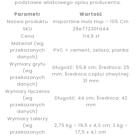
podstawie właściwego opisu producenta.
Parametr
Wartość
Nazwa produktu
Insportline Hula Hop – 105 Cm
SKU
29e77230fd44
Cena
114,9 zł
Materiał (wg
przekazanych
PVC + cement, żelazo, pianka
danych)
Wymiary gryfu
Długość: 55,8 cm; Średnica: 25
(wg
mm; Średnica części chwytnej:
przekazanych
31 mm
danych)
Wymiary łączenia
(wg
Długość: 44 cm; Średnica: 42
przekazanych
mm
danych)
Wymiary talerzy
(wg
2,75 kg – 19,5 x 4,3 cm; 2 kg –
przekazanych
17,5 x 4,1 cm