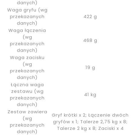
danych)
Waga gryfu (wg
przekazanych
422 g
danych)
Waga łączenia
(wg
468 g
przekazanych
danych)
Waga zacisku
(wg
19 g
przekazanych
danych)
Łączna waga
zestawu (wg
41 kg
przekazanych
danych)
Zestaw zawiera
Gryf krótki x 2; Łączenie dwóch
(wg
gryfów x 1; Talerze 2,75 kg x 8;
przekazanych
Talerze 2 kg x 8; Zaciski x 4
danych)