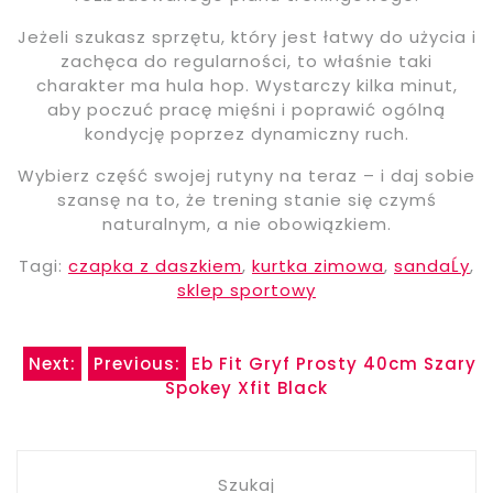
Jeżeli szukasz sprzętu, który jest łatwy do użycia i
zachęca do regularności, to właśnie taki
charakter ma hula hop. Wystarczy kilka minut,
aby poczuć pracę mięśni i poprawić ogólną
kondycję poprzez dynamiczny ruch.
Wybierz część swojej rutyny na teraz – i daj sobie
szansę na to, że trening stanie się czymś
naturalnym, a nie obowiązkiem.
Tagi:
czapka z daszkiem
,
kurtka zimowa
,
sandaĹy
,
sklep sportowy
Nawigacja
Next:
Previous:
Eb Fit Gryf Prosty 40cm Szary
Spokey Xfit Black
wpisu
Szukaj