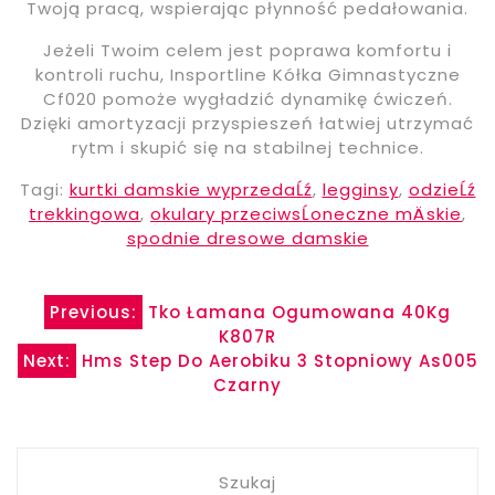
Twoją pracą, wspierając płynność pedałowania.
Jeżeli Twoim celem jest poprawa komfortu i
kontroli ruchu, Insportline Kółka Gimnastyczne
Cf020 pomoże wygładzić dynamikę ćwiczeń.
Dzięki amortyzacji przyspieszeń łatwiej utrzymać
rytm i skupić się na stabilnej technice.
Tagi:
kurtki damskie wyprzedaĹź
,
legginsy
,
odzieĹź
trekkingowa
,
okulary przeciwsĹoneczne mÄskie
,
spodnie dresowe damskie
Nawigacja
Previous:
Tko Łamana Ogumowana 40Kg
K807R
wpisu
Next:
Hms Step Do Aerobiku 3 Stopniowy As005
Czarny
Szukaj