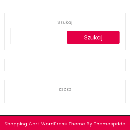
Szukaj
Szukaj
zzzzz
Shopping Cart WordPress Theme
By Themespride