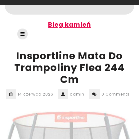
Skip
to
content
Bieg kamień
Open
Button
Insportline Mata Do
Trampoliny Flea 244
Cm
14 czerwca 2026
admin
0 Comments