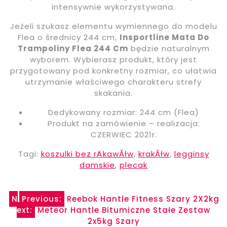
intensywnie wykorzystywana.
Jeżeli szukasz elementu wymiennego do modelu
Flea o średnicy 244 cm,
Insportline Mata Do
Trampoliny Flea 244 Cm
będzie naturalnym
wyborem. Wybierasz produkt, który jest
przygotowany pod konkretny rozmiar, co ułatwia
utrzymanie właściwego charakteru strefy
skakania.
Dedykowany rozmiar: 244 cm (Flea)
Produkt na zamówienie – realizacja:
CZERWIEC 2021r.
Tagi:
koszulki bez rÄkawĂłw
,
krakĂłw
,
legginsy
damskie
,
plecak
Nawigacja
N
Previous:
Reebok Hantle Fitness Szary 2X2kg
ext:
Meteor Hantle Bitumiczne Stałe Zestaw
wpisu
2x5kg Szary