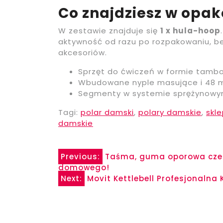
Co znajdziesz w opa
W zestawie znajduje się
1 x hula-hoop
aktywność od razu po rozpakowaniu, 
akcesoriów.
Sprzęt do ćwiczeń w formie tamb
Wbudowane nyple masujące i 48
Segmenty w systemie sprężynowy
Tagi:
polar damski
,
polary damskie
,
skl
damskie
Nawigacja
Previous:
Taśma, guma oporowa czer
domowego!
wpisu
Next:
Movit Kettlebell Profesjonalna