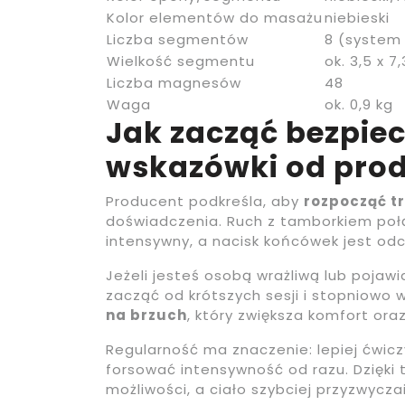
Kolor elementów do masażu
niebieski
Liczba segmentów
8 (system
Wielkość segmentu
ok. 3,5 x 7
Liczba magnesów
48
Waga
ok. 0,9 kg
Jak zacząć bezpiec
wskazówki od pro
Producent podkreśla, aby
rozpocząć tr
doświadczenia. Ruch z tamborkiem po
intensywny, a nacisk końcówek jest odc
Jeżeli jesteś osobą wrażliwą lub pojawi
zacząć od krótszych sesji i stopniow
na brzuch
, który zwiększa komfort ora
Regularność ma znaczenie: lepiej ćwicz
forsować intensywność od razu. Dzięki 
możliwości, a ciało szybciej przyzwycz