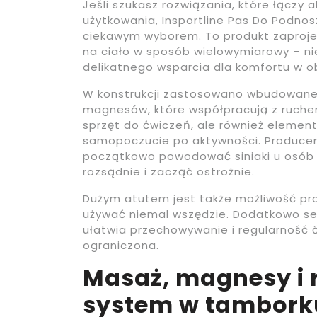
Jeśli szukasz rozwiązania, które łącz
użytkowania, Insportline Pas Do Podno
ciekawym wyborem. To produkt zaproje
na ciało w sposób wielowymiarowy – nie
delikatnego wsparcia dla komfortu w ob
W konstrukcji zastosowano wbudowane
magnesów, które współpracują z ruchem.
sprzęt do ćwiczeń, ale również element
samopoczucie po aktywności. Produce
początkowo powodować siniaki u osób w
rozsądnie i zacząć ostrożnie.
Dużym atutem jest także możliwość pra
używać niemal wszędzie. Dodatkowo se
ułatwia przechowywanie i regularność 
ograniczona.
Masaż, magnesy i r
system w tambork