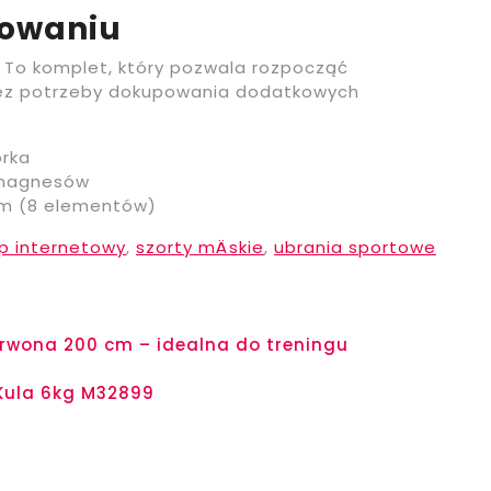
kowaniu
. To komplet, który pozwala rozpocząć
bez potrzeby dokupowania dodatkowych
orka
 magnesów
m (8 elementów)
ep internetowy
,
szorty mÄskie
,
ubrania sportowe
wona 200 cm – idealna do treningu
 Kula 6kg M32899