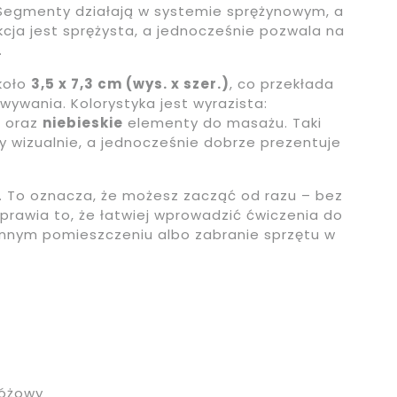
 Segmenty działają w systemie sprężynowym, a
ukcja jest sprężysta, a jednocześnie pozwala na
.
koło
3,5 x 7,3 cm (wys. x szer.)
, co przekłada
wania. Kolorystyka jest wyrazista:
 oraz
niebieskie
elementy do masażu. Taki
ny wizualnie, a jednocześnie dobrze prezentuje
. To oznacza, że możesz zacząć od razu – bez
rawia to, że łatwiej wprowadzić ćwiczenia do
 innym pomieszczeniu albo zabranie sprzętu w
różowy