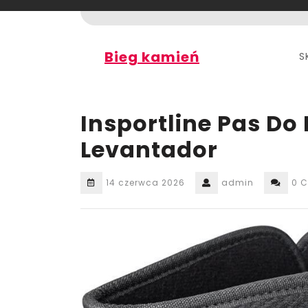
Skip
to
content
Bieg kamień
S
Insportline Pas Do
Levantador
14 czerwca 2026
admin
0 