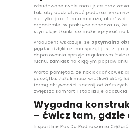
Wbudowane nyple masujące oraz zawa
tak, aby oddziaływać podczas wykonyw
nie tylko jako forma masażu, ale równ
organizmie. W praktyce oznacza to, że
stymuluje tkanki, co może wpływać na k
Producent wskazuje, że
optymalna obrę
pępka
, dzięki czemu sprzęt jest zapro
dopasowania sprzyja regularnym ćwicz
ruchu, zamiast na ciągłym poprawianiu
Warto pamiętać, że nacisk końcówek d
początku. Jeżeli masz wrażliwą skórę l
formą aktywności, zacznij od krótszych
zwiększa komfort i stabilizuje odczucia
Wygodna konstrukc
– ćwicz tam, gdzie
Insportline Pas Do Podnoszenia Ciężar