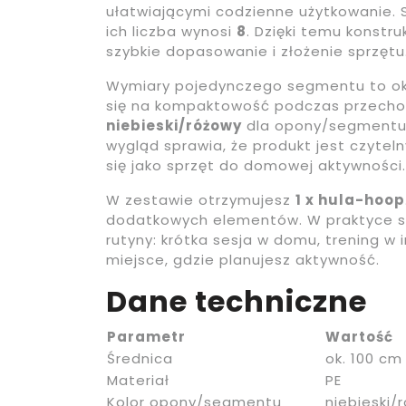
ułatwiającymi codzienne użytkowanie.
ich liczba wynosi
8
. Dzięki temu konstr
szybkie dopasowanie i złożenie sprzętu
Wymiary pojedynczego segmentu to o
się na kompaktowość podczas przechowy
niebieski/różowy
dla opony/segmentu
wygląd sprawia, że produkt jest czytel
się jako sprzęt do domowej aktywności.
W zestawie otrzymujesz
1 x hula-hoop
dodatkowych elementów. W praktyce sp
rutyny: krótka sesja w domu, trening w
miejsce, gdzie planujesz aktywność.
Dane techniczne
Parametr
Wartość
Średnica
ok. 100 cm
Materiał
PE
Kolor opony/segmentu
niebieski/