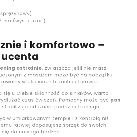
 sprężynowy)
,3 cm (wys. x szer.)
znie i komfortowo –
ducenta
ening ostrożnie
, zwłaszcza jeśli nie masz
łączonym z masażem może być na początku
zuwalny w okolicach brzucha i tułowia.
a się u Ciebie skłonność do siniaków, warto
o wydłużać czas ćwiczeń. Pomocny może być
pas
z stabilizuje odczucia podczas treningu.
yć w umiarkowanym tempie i z kontrolą niż
temu łatwiej dopasujesz sprzęt do swoich
ai się do nowego bodźca.