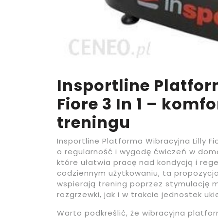
Insportline Platfo
Fiore 3 In 1 – komf
treningu
Insportline Platforma Wibracyjna Lilly F
o regularność i wygodę ćwiczeń w domo
które ułatwia pracę nad kondycją i reg
codziennym użytkowaniu, ta propozycj
wspierają trening poprzez stymulację 
rozgrzewki, jak i w trakcie jednostek 
Warto podkreślić, że wibracyjna platfo