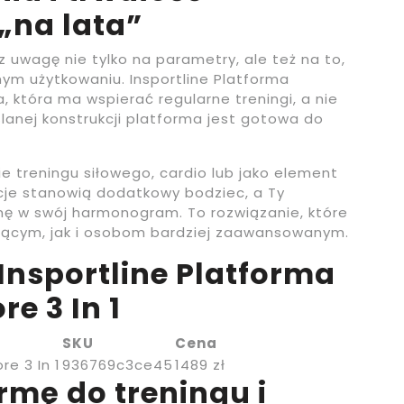
 „na lata”
 uwagę nie tylko na parametry, ale też na to,
ym użytkowaniu. Insportline Platforma
ja, która ma wspierać regularne treningi, a nie
ślanej konstrukcji platforma jest gotowa do
e treningu siłowego, cardio lub jako element
cje stanowią dodatkowy bodziec, a Ty
ę w swój harmonogram. To rozwiązanie, które
jącym, jak i osobom bardziej zaawansowanym.
Insportline Platforma
re 3 In 1
SKU
Cena
re 3 In 1
936769c3ce45
1489 zł
rmę do treningu i