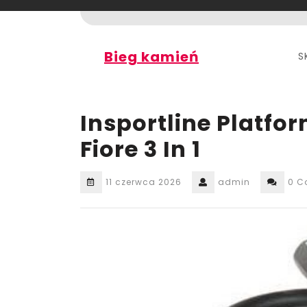
Skip
to
content
Bieg kamień
S
Insportline Platfo
Fiore 3 In 1
11 czerwca 2026
admin
0 C