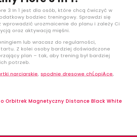
ore 3 In 1 jest dla osób, które chcą ćwiczyć w
odatkowy bodziec treningowy. Sprawdzi się
z wprowadzić urozmaicenie do planu i zależy Ci
cją oraz aktywacją mięśni.
eningiem lub wracasz do regularności,
artu. Z kolei osoby bardziej doświadczone
zający plan – tak, aby trening był bardziej
ich potrzeb.
rtki narciarskie
,
spodnie dresowe chĹopiÄce
,
ro Orbitrek Magnetyczny Distance Black White