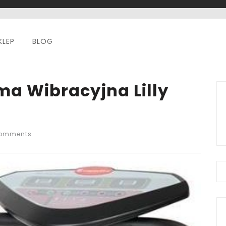
KLEP
BLOG
rma Wibracyjna Lilly
omments