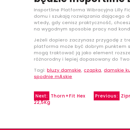
Insportline Platforma Wibracyjna Lilly Fi
domu i szukają rozwiązania dającego d
wtedy, gdy cenisz praktyczność, chces
na wygodnym sposobie pracy nad kondy
Jeżeli dopiero zaczynasz przygodę z tr
platforma może być dobrym punktem st
mogą traktować ją jako element rozszer
różnorodny i lepiej dopasowany do Two
Tagi:
bluzy damskie
,
czapka
,
damskie ku
spodnie mÄskie
Nawigacja
Next:
Thorn+Fit Hex
Previous:
Zip
22,5Kg
wpisu