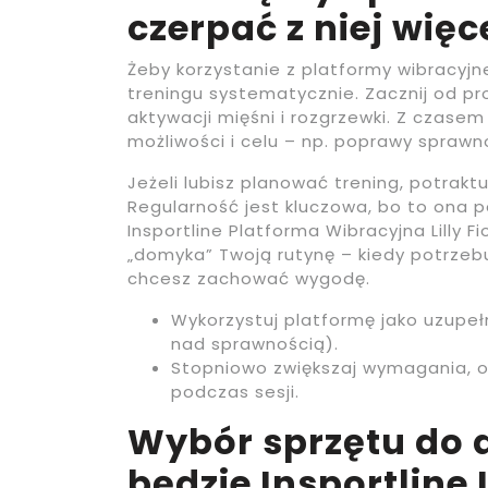
czerpać z niej więc
Żeby korzystanie z platformy wibracyjn
treningu systematycznie. Zacznij od pro
aktywacji mięśni i rozgrzewki. Z cza
możliwości i celu – np. poprawy spraw
Jeżeli lubisz planować trening, potrakt
Regularność jest kluczowa, bo to ona
Insportline Platforma Wibracyjna Lilly F
„domyka” Twoją rutynę – kiedy potrze
chcesz zachować wygodę.
Wykorzystuj platformę jako uzupeł
nad sprawnością).
Stopniowo zwiększaj wymagania, o
podczas sesji.
Wybór sprzętu do 
będzie Insportline Li