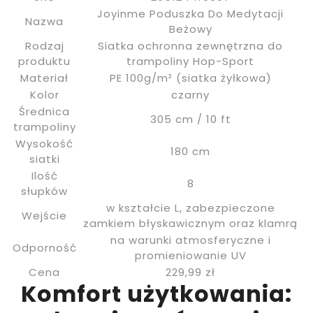
Joyinme Poduszka Do Medytacji
Nazwa
Beżowy
Rodzaj
Siatka ochronna zewnętrzna do
produktu
trampoliny Hop-Sport
Materiał
PE 100g/m² (siatka żyłkowa)
Kolor
czarny
Średnica
305 cm / 10 ft
trampoliny
Wysokość
180 cm
siatki
Ilość
8
słupków
w kształcie L, zabezpieczone
Wejście
zamkiem błyskawicznym oraz klamrą
na warunki atmosferyczne i
Odporność
promieniowanie UV
Cena
229,99 zł
Komfort użytkowania: