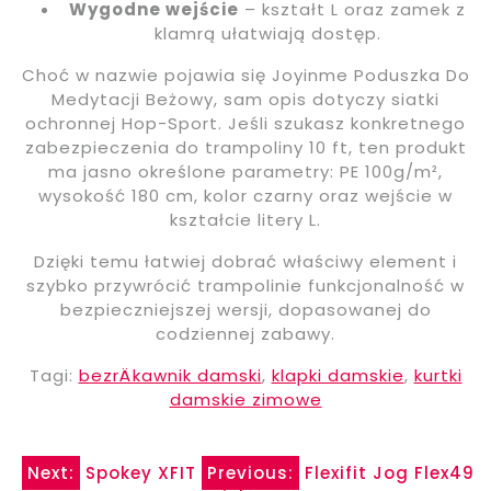
Wygodne wejście
– kształt L oraz zamek z
klamrą ułatwiają dostęp.
Choć w nazwie pojawia się Joyinme Poduszka Do
Medytacji Beżowy, sam opis dotyczy siatki
ochronnej Hop-Sport. Jeśli szukasz konkretnego
zabezpieczenia do trampoliny 10 ft, ten produkt
ma jasno określone parametry: PE 100g/m²,
wysokość 180 cm, kolor czarny oraz wejście w
kształcie litery L.
Dzięki temu łatwiej dobrać właściwy element i
szybko przywrócić trampolinie funkcjonalność w
bezpieczniejszej wersji, dopasowanej do
codziennej zabawy.
Tagi:
bezrÄkawnik damski
,
klapki damskie
,
kurtki
damskie zimowe
Nawigacja
Next:
Spokey XFIT
Previous:
Flexifit Jog Flex49