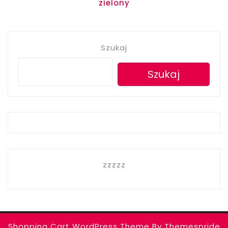
zielony
wpisu
Szukaj
Szukaj
zzzzz
Shopping Cart WordPress Theme
By Themespride