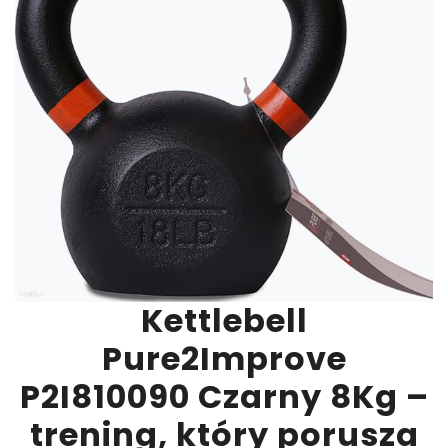
Kettlebell
Pure2Improve
P2I810090 Czarny 8Kg –
trening, który porusza