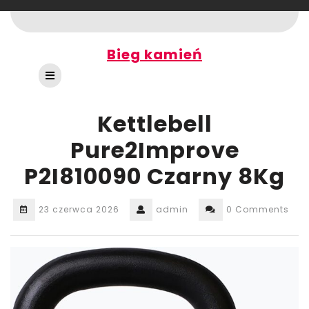
Skip
to
content
Bieg kamień
Open
Button
Kettlebell
Pure2Improve
P2I810090 Czarny 8Kg
23 czerwca 2026
admin
0 Comments