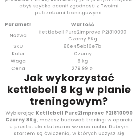
abyś szybko ocenił zgodność z Twoimi
potrzebami treningowymi.
Parametr
Wartość
Kettlebell Pure2Improve P2I810090
Nazwa
Czarny 8Kg
SKU
86e45eb16e7b
Kolor
Czarny
Waga
8 kg
Cena
279.99 zł
Jak wykorzystać
kettlebell 8 kg w planie
treningowym?
Wybierając
Kettlebell Pure2Improve P2I810090
Czarny 8Kg
, możesz budować treningi w oparciu
o proste, ale skuteczne wzorce ruchu. Dobrym
startem są ćwiczenia, w których uczysz się