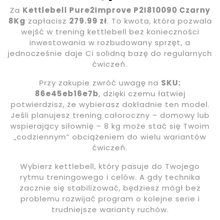
Za
Kettlebell Pure2Improve P2I810090 Czarny
8Kg
zapłacisz
279.99 zł
. To kwota, która pozwala
wejść w trening kettlebell bez konieczności
inwestowania w rozbudowany sprzęt, a
jednocześnie daje Ci solidną bazę do regularnych
ćwiczeń.
Przy zakupie zwróć uwagę na
SKU:
86e45eb16e7b
, dzięki czemu łatwiej
potwierdzisz, że wybierasz dokładnie ten model.
Jeśli planujesz trening całoroczny – domowy lub
wspierający siłownię – 8 kg może stać się Twoim
„codziennym” obciążeniem do wielu wariantów
ćwiczeń.
Wybierz kettlebell, który pasuje do Twojego
rytmu treningowego i celów. A gdy technika
zacznie się stabilizować, będziesz mógł bez
problemu rozwijać program o kolejne serie i
trudniejsze warianty ruchów.