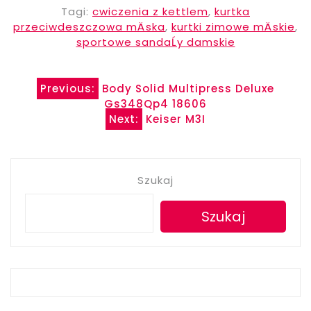
Tagi:
cwiczenia z kettlem
,
kurtka
przeciwdeszczowa mÄska
,
kurtki zimowe mÄskie
,
sportowe sandaĹy damskie
Nawigacja
Previous:
Body Solid Multipress Deluxe
Gs348Qp4 18606
wpisu
Next:
Keiser M3I
Szukaj
Szukaj