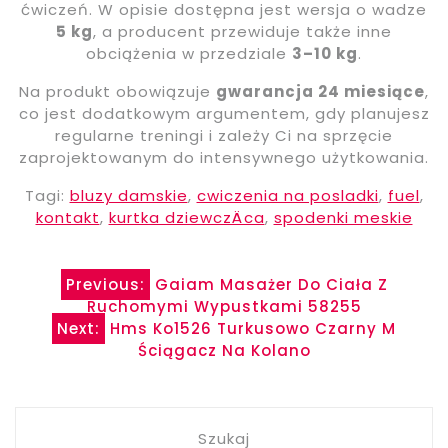
ćwiczeń. W opisie dostępna jest wersja o wadze
5 kg
, a producent przewiduje także inne
obciążenia w przedziale
3–10 kg
.
Na produkt obowiązuje
gwarancja 24 miesiące
,
co jest dodatkowym argumentem, gdy planujesz
regularne treningi i zależy Ci na sprzęcie
zaprojektowanym do intensywnego użytkowania.
Tagi:
bluzy damskie
,
cwiczenia na posladki
,
fuel
,
kontakt
,
kurtka dziewczÄca
,
spodenki meskie
Nawigacja
Previous:
Gaiam Masażer Do Ciała Z
Ruchomymi Wypustkami 58255
wpisu
Next:
Hms Ko1526 Turkusowo Czarny M
Ściągacz Na Kolano
Szukaj