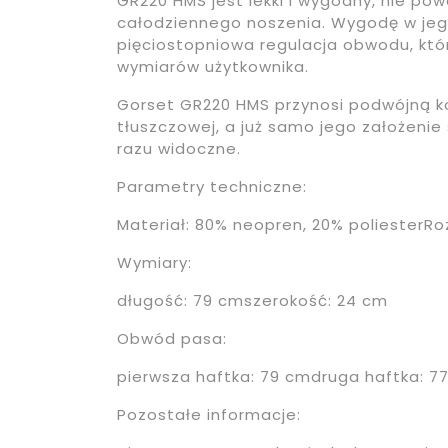
GR220 HMS jest lekki i wygodny, nie p
całodziennego noszenia. Wygodę w jego
pięciostopniowa regulacja obwodu, któ
wymiarów użytkownika.
Gorset GR220 HMS przynosi podwójną k
tłuszczowej, a już samo jego założenie
razu widoczne.
Parametry techniczne:
Materiał: 80% neopren, 20% poliesterRo
Wymiary:
długość: 79 cmszerokość: 24 cm
Obwód pasa:
pierwsza haftka: 79 cmdruga haftka: 7
Pozostałe informacje: