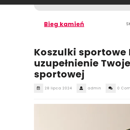
Skip
to
content
Bieg kamień
S
Koszulki sportowe 
uzupełnienie Twojej
sportowej
28 lipca 2024
admin
0 Co