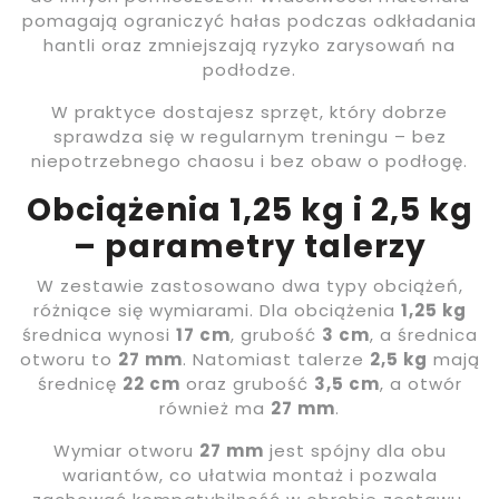
pomagają ograniczyć hałas podczas odkładania
hantli oraz zmniejszają ryzyko zarysowań na
podłodze.
W praktyce dostajesz sprzęt, który dobrze
sprawdza się w regularnym treningu – bez
niepotrzebnego chaosu i bez obaw o podłogę.
Obciążenia 1,25 kg i 2,5 kg
– parametry talerzy
W zestawie zastosowano dwa typy obciążeń,
różniące się wymiarami. Dla obciążenia
1,25 kg
średnica wynosi
17 cm
, grubość
3 cm
, a średnica
otworu to
27 mm
. Natomiast talerze
2,5 kg
mają
średnicę
22 cm
oraz grubość
3,5 cm
, a otwór
również ma
27 mm
.
Wymiar otworu
27 mm
jest spójny dla obu
wariantów, co ułatwia montaż i pozwala