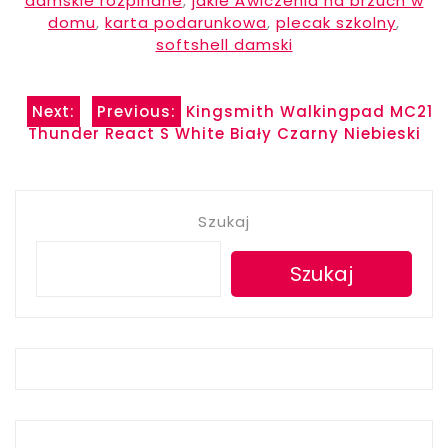
damskie rozpinane
,
jakie Äwiczenia na brzuch w
domu
,
karta podarunkowa
,
plecak szkolny
,
softshell damski
Nawigacja
Next:
Previous:
Kingsmith Walkingpad MC21
Thunder React S White Biały Czarny Niebieski
wpisu
Szukaj
Szukaj