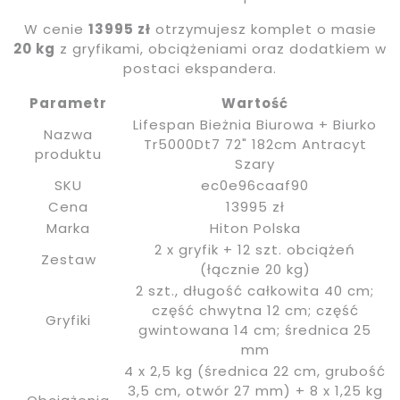
W cenie
13995 zł
otrzymujesz komplet o masie
20 kg
z gryfikami, obciążeniami oraz dodatkiem w
postaci ekspandera.
Parametr
Wartość
Lifespan Bieżnia Biurowa + Biurko
Nazwa
Tr5000Dt7 72" 182cm Antracyt
produktu
Szary
SKU
ec0e96caaf90
Cena
13995 zł
Marka
Hiton Polska
2 x gryfik + 12 szt. obciążeń
Zestaw
(łącznie 20 kg)
2 szt., długość całkowita 40 cm;
część chwytna 12 cm; część
Gryfiki
gwintowana 14 cm; średnica 25
mm
4 x 2,5 kg (średnica 22 cm, grubość
3,5 cm, otwór 27 mm) + 8 x 1,25 kg