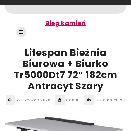
Skip
to
content
Bieg kamień
Open
Button
Lifespan Bieżnia
Biurowa + Biurko
Tr5000Dt7 72″ 182cm
Antracyt Szary
22 czerwca 2026
admin
0 Comments