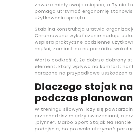
zawsze miały swoje miejsce, a Ty nie tr
pomaga utrzymać ergonomię stanowisk
użytkowaniu sprzętu.
Stabilna konstrukcja ułatwia organizacj
Chromowane wykończenie nadaje całośc
wspiera praktyczne codzienne użytkowa
mięśni, zamiast na nieporządku wokół 
Warto podkreślić, że dobrze dobrany sto
element, który wpływa na komfort: han
narażone na przypadkowe uszkodzenia w
Dlaczego stojak n
podczas planowani
W treningu siłowym liczy się powtarzal
przechodzisz między ćwiczeniami, a prz
„płynne”. Marbo Sport Stojak Na Hantl
podejście, bo pozwala utrzymać porząde