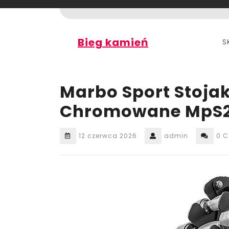
Skip
to
content
Bieg kamień
S
Marbo Sport Stoja
Chromowane MpS2
12 czerwca 2026
admin
0 