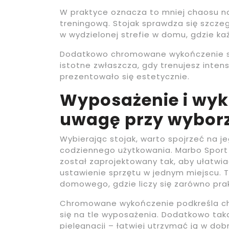
W praktyce oznacza to mniej chaosu na
treningową. Stojak sprawdza się szczeg
w wydzielonej strefie w domu, gdzie k
Dodatkowo chromowane wykończenie spr
istotne zwłaszcza, gdy trenujesz inten
prezentowało się estetycznie.
Wyposażenie i wyk
uwagę przy wyborz
Wybierając stojak, warto spojrzeć na j
codziennego użytkowania. Marbo Sport
został zaprojektowany tak, aby ułatwia
ustawienie sprzętu w jednym miejscu. T
domowego, gdzie liczy się zarówno prak
Chromowane wykończenie podkreśla char
się na tle wyposażenia. Dodatkowo tak
pielęgnacji – łatwiej utrzymać ją w dob