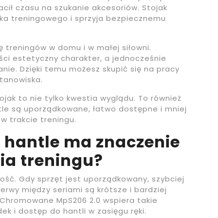
acił czasu na szukanie akcesoriów. Stojak
a treningowego i sprzyja bezpiecznemu
ę treningów w domu i w małej siłowni.
i estetyczny charakter, a jednocześnie
nie. Dzięki temu możesz skupić się na pracy
stanowiska.
jak to nie tylko kwestia wyglądu. To również
tle są uporządkowane, łatwo dostępne i mniej
 trakcie treningu.
a hantle ma znaczenie
a treningu?
ność. Gdy sprzęt jest uporządkowany, szybciej
erwy między seriami są krótsze i bardziej
e Chromowane MpS206 2.0 wspiera takie
k i dostęp do hantli w zasięgu ręki.