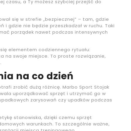
j czasu, a Ty możesz szybciej przejść do
wał się w strefie „bezpiecznej” – tam, gdzie
ń i gdzie nie będzie przeszkadzał w ruchu. Taki
zymać porządek nawet podczas intensywnych
je się elementem codziennego rytuału:
ca na swoje miejsce. To proste rozwiązanie,
.
ia na co dzień
otrafi zrobić dużą różnicę. Marbo Sport Stojak
wala uporządkować sprzęt i utrzymać go w
rzypadkowych zarysowań czy upadków podczas
ykę stanowiska, dzięki czemu sprzęt
 domowych warunkach. To szczególnie ważne,
 aranżacji miejsca treningowego.