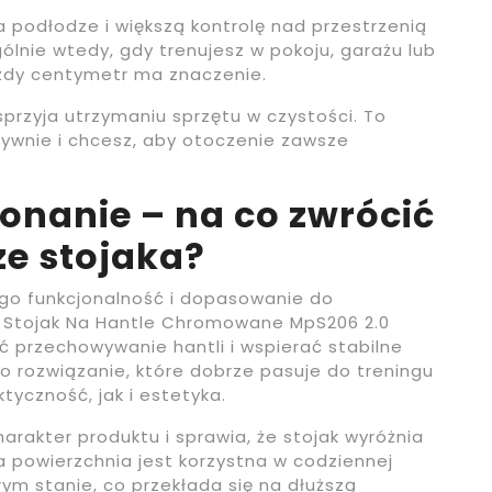
 podłodze i większą kontrolę nad przestrzenią
ólnie wtedy, gdy trenujesz w pokoju, garażu lub
ażdy centymetr ma znaczenie.
zyja utrzymaniu sprzętu w czystości. To
sywnie i chcesz, aby otoczenie zawsze
onanie – na co zwrócić
e stojaka?
ego funkcjonalność i dopasowanie do
 Stojak Na Hantle Chromowane MpS206 2.0
ć przechowywanie hantli i wspierać stabilne
o rozwiązanie, które dobrze pasuje do treningu
tyczność, jak i estetyka.
akter produktu i sprawia, że stojak wyróżnia
a powierzchnia jest korzystna w codziennej
rym stanie, co przekłada się na dłuższą