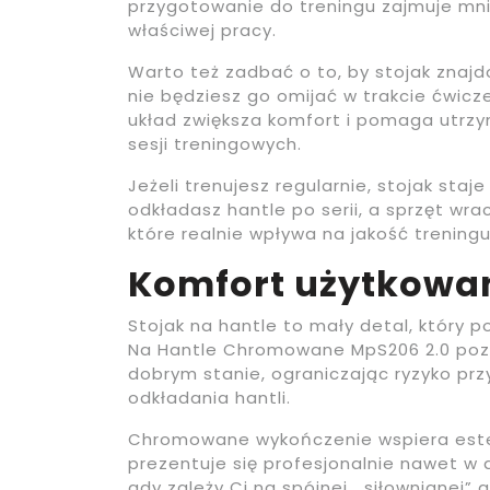
przygotowanie do treningu zajmuje mnie
właściwej pracy.
Warto też zadbać o to, by stojak znajdo
nie będziesz go omijać w trakcie ćwicze
układ zwiększa komfort i pomaga utr
sesji treningowych.
Jeżeli trenujesz regularnie, stojak sta
odkładasz hantle po serii, a sprzęt wra
które realnie wpływa na jakość treningu
Komfort użytkowan
Stojak na hantle to mały detal, który p
Na Hantle Chromowane MpS206 2.0 poz
dobrym stanie, ograniczając ryzyko p
odkładania hantli.
Chromowane wykończenie wspiera estet
prezentuje się profesjonalnie nawet w
gdy zależy Ci na spójnej, „siłownianej”