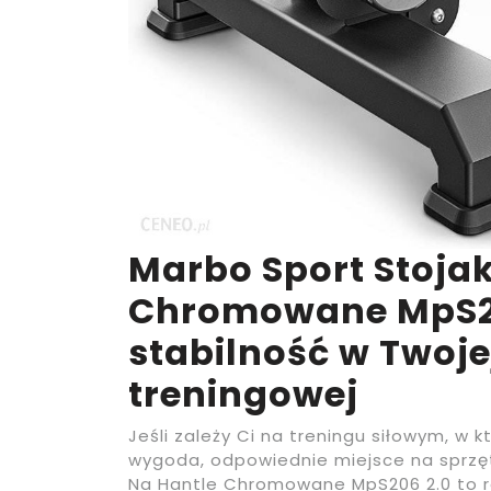
Marbo Sport Stoja
Chromowane MpS206
stabilność w Twoje
treningowej
Jeśli zależy Ci na treningu siłowym, w k
wygoda, odpowiednie miejsce na sprzę
Na Hantle Chromowane MpS206 2.0 to r