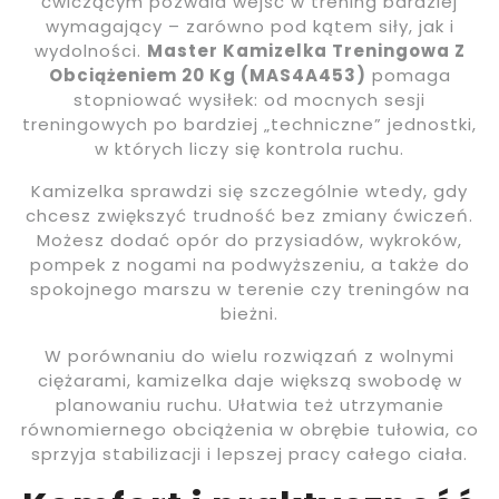
ćwiczącym pozwala wejść w trening bardziej
wymagający – zarówno pod kątem siły, jak i
wydolności.
Master Kamizelka Treningowa Z
Obciążeniem 20 Kg (MAS4A453)
pomaga
stopniować wysiłek: od mocnych sesji
treningowych po bardziej „techniczne” jednostki,
w których liczy się kontrola ruchu.
Kamizelka sprawdzi się szczególnie wtedy, gdy
chcesz zwiększyć trudność bez zmiany ćwiczeń.
Możesz dodać opór do przysiadów, wykroków,
pompek z nogami na podwyższeniu, a także do
spokojnego marszu w terenie czy treningów na
bieżni.
W porównaniu do wielu rozwiązań z wolnymi
ciężarami, kamizelka daje większą swobodę w
planowaniu ruchu. Ułatwia też utrzymanie
równomiernego obciążenia w obrębie tułowia, co
sprzyja stabilizacji i lepszej pracy całego ciała.