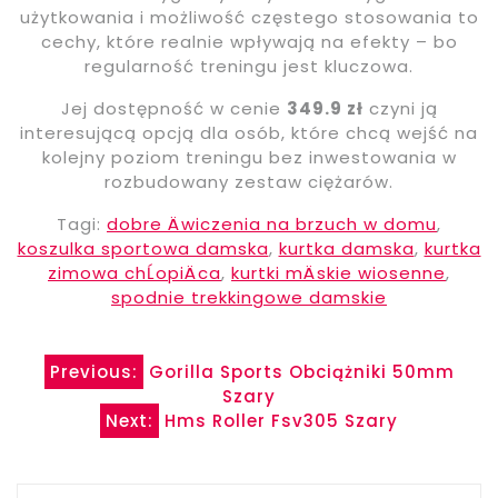
użytkowania i możliwość częstego stosowania to
cechy, które realnie wpływają na efekty – bo
regularność treningu jest kluczowa.
Jej dostępność w cenie
349.9 zł
czyni ją
interesującą opcją dla osób, które chcą wejść na
kolejny poziom treningu bez inwestowania w
rozbudowany zestaw ciężarów.
Tagi:
dobre Äwiczenia na brzuch w domu
,
koszulka sportowa damska
,
kurtka damska
,
kurtka
zimowa chĹopiÄca
,
kurtki mÄskie wiosenne
,
spodnie trekkingowe damskie
Nawigacja
Previous:
Gorilla Sports Obciążniki 50mm
Szary
wpisu
Next:
Hms Roller Fsv305 Szary