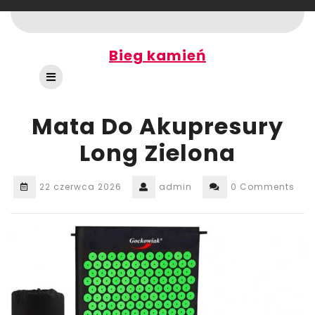
Skip
to
content
Bieg kamień
Open
Button
Mata Do Akupresury
Long Zielona
22 czerwca 2026
admin
0 Comments