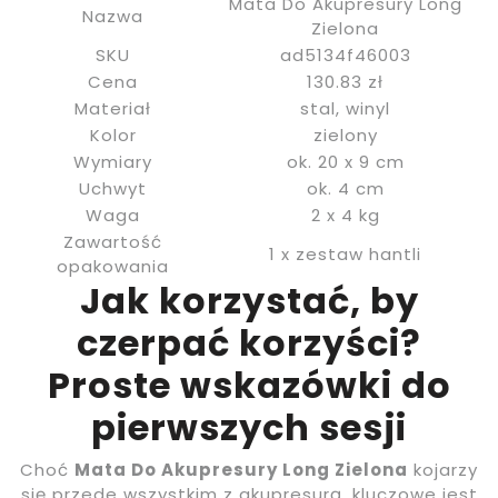
Mata Do Akupresury Long
Nazwa
Zielona
SKU
ad5134f46003
Cena
130.83 zł
Materiał
stal, winyl
Kolor
zielony
Wymiary
ok. 20 x 9 cm
Uchwyt
ok. 4 cm
Waga
2 x 4 kg
Zawartość
1 x zestaw hantli
opakowania
Jak korzystać, by
czerpać korzyści?
Proste wskazówki do
pierwszych sesji
Choć
Mata Do Akupresury Long Zielona
kojarzy
się przede wszystkim z akupresurą, kluczowe jest