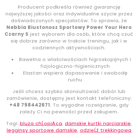
Producent podkreśla również gwarancję
najwyższej jakości oraz indywidualne szycie przez
doświadczonych specjalistów. To sprawia, że
Nebbia Biustonosz Sportowy Power Your Hero
Czarny S
jest wyborem dla osób, które chcą czuć
się dobrze zarówno w trakcie treningu, jak i w
codziennych aktywnościach.
Bawełna o właściwościach higroskopijnych i
fizjologiczno-higienicznych
Elastan wspiera dopasowanie i swobodę
ruchu
Jeśli chcesz szybko skonsultować dobór lub
zamówienie, dostępny jest kontakt telefoniczny:
+48 798442671
. To wygodne rozwiązanie, gdy
zależy Ci na pewności przed zakupem.
Tagi:
bluza chĹopiÄca
,
damskie kurtki narciarskie
,
legginsy sportowe damskie
,
odzieĹź trekkingowa