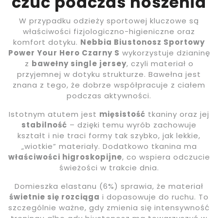
czuć podczas noszenia
W przypadku odzieży sportowej kluczowe są
właściwości fizjologiczno-higieniczne oraz
komfort dotyku.
Nebbia Biustonosz Sportowy
Power Your Hero Czarny S
wykorzystuje dzianinę
z
bawełny single jersey
, czyli materiał o
przyjemnej w dotyku strukturze. Bawełna jest
znana z tego, że dobrze współpracuje z ciałem
podczas aktywności.
Istotnym atutem jest
mięsistość
tkaniny oraz jej
stabilność
– dzięki temu wyrób zachowuje
kształt i nie traci formy tak szybko, jak lekkie,
„wiotkie” materiały. Dodatkowo tkanina ma
właściwości higroskopijne
, co wspiera odczucie
świeżości w trakcie dnia.
Domieszka elastanu (6%) sprawia, że materiał
świetnie się rozciąga
i dopasowuje do ruchu. To
szczególnie ważne, gdy zmienia się intensywność