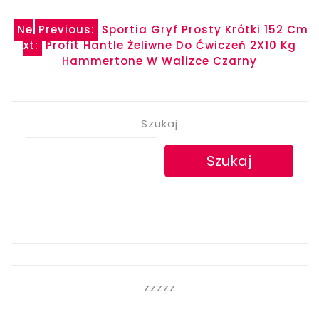
Nawigacja
Ne
Previous:
Sportia Gryf Prosty Krótki 152 Cm
xt:
Profit Hantle Żeliwne Do Ćwiczeń 2X10 Kg
wpisu
Hammertone W Walizce Czarny
Szukaj
Szukaj
zzzzz