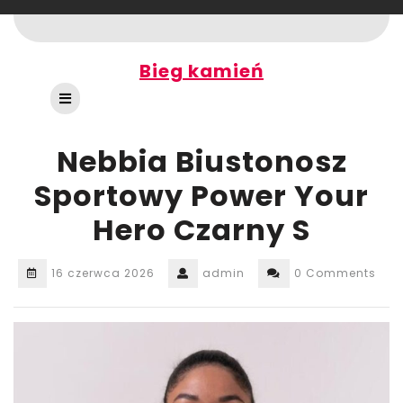
Skip
to
content
Bieg kamień
Open
Button
Nebbia Biustonosz
Sportowy Power Your
Hero Czarny S
16 czerwca 2026
admin
0 Comments