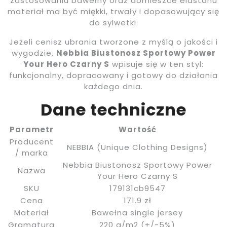
zastosowaniu bawełny oraz domieszce elastanu
materiał ma być miękki, trwały i dopasowujący się
do sylwetki.
Jeżeli cenisz ubrania tworzone z myślą o jakości i
wygodzie,
Nebbia Biustonosz Sportowy Power
Your Hero Czarny S
wpisuje się w ten styl:
funkcjonalny, dopracowany i gotowy do działania
każdego dnia.
Dane techniczne
Parametr
Wartość
Producent
NEBBIA (Unique Clothing Designs)
/ marka
Nebbia Biustonosz Sportowy Power
Nazwa
Your Hero Czarny S
SKU
179131cb9547
Cena
171.9 zł
Materiał
Bawełna single jersey
Gramatura
220 g/m2 (+/-5%)