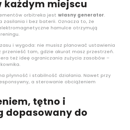
w każdym miejscu
lementów orbitreka jest
własny generator
.
 zasilania i bez baterii. Oznacza to, że
 elektromagnetyczne hamulce otrzymują
reningu.
czasu i wygoda: nie musisz planować ustawienia
z przenieść tam, gdzie akurat masz przestrzeń.
era też ideę ograniczania zużycia zasobów –
tkownika.
na płynność i stabilność działania. Nawet przy
responsywny, a sterowanie obciążeniem
niem, tętno i
ng dopasowany do