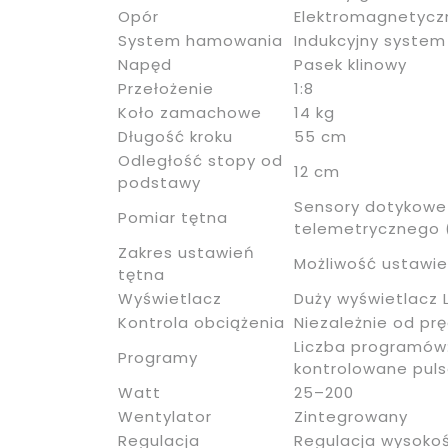
Opór
Elektromagnetycz
System hamowania
Indukcyjny syste
Napęd
Pasek klinowy
Przełożenie
1:8
Koło zamachowe
14 kg
Długość kroku
55 cm
Odległość stopy od
12 cm
podstawy
Sensory dotykowe 
Pomiar tętna
telemetrycznego 
Zakres ustawień
Możliwość ustawien
tętna
Wyświetlacz
Duży wyświetlacz L
Kontrola obciążenia
Niezależnie od pr
Liczba programów:
Programy
kontrolowane puls
Watt
25–200
Wentylator
Zintegrowany
Regulacja
Regulacja wysokoś