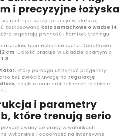
m i precyzyjne łożyska
się ruch i jak sprzęt pracuje w dłuższej
000 zastosowano
koło zamachowe o wadze 14
 które wspierają płynność i komfort treningu.
ja naturalnej biomechanice ruchu. Dodatkowo
12 cm
. Całość pracuje w układzie opartym o
e
1:8
.
ylator
, który pomaga utrzymać przyjemny
Warto też zwrócić uwagę na
regulację
odłoża
, dzięki czemu orbitrek może stabilnie
ni.
ukcja i parametry
b, które trenują serio
ł przygotowany do pracy w warunkach
dne wykonanie i odporność na intensywne