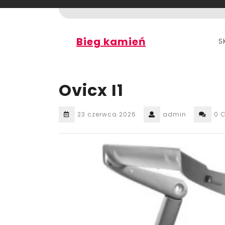
Skip
to
content
Bieg kamień
S
Ovicx I1
23 czerwca 2026
admin
0 