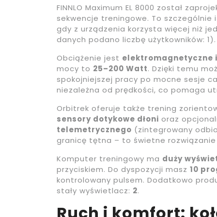
FINNLO Maximum EL 8000 został zaproj
sekwencje treningowe. To szczególnie 
gdy z urządzenia korzysta więcej niż 
danych podano liczbę użytkowników: 1).
Obciążenie jest
elektromagnetyczne 
mocy to
25–200 Watt
. Dzięki temu m
spokojniejszej pracy po mocne sesje ca
niezależna od prędkości, co pomaga ut
Orbitrek oferuje także trening zorient
sensory dotykowe dłoni
oraz opcjonal
telemetrycznego
(zintegrowany odbior
granicę tętna – to świetne rozwiązanie 
Komputer treningowy ma
duży wyświe
przyciskiem. Do dyspozycji masz
10 pr
kontrolowany pulsem. Dodatkowo prod
stały wyświetlacz:
2
.
Ruch i komfort: ko