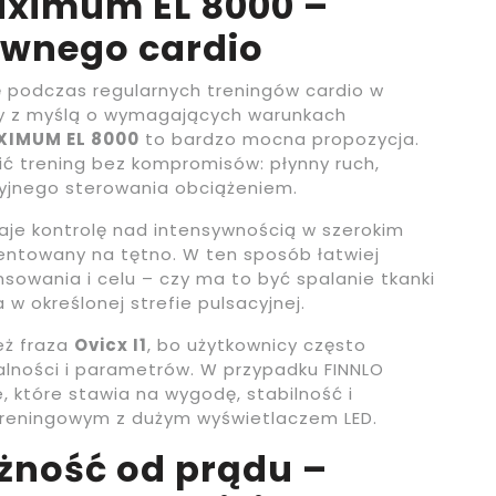
Maximum EL 8000 –
ywnego cardio
ię podczas regularnych treningów cardio w
ny z myślą o wymagających warunkach
XIMUM EL 8000
to bardzo mocna propozycja.
ić trening bez kompromisów: płynny ruch,
zyjnego sterowania obciążeniem.
 daje kontrolę nad intensywnością w szerokim
rientowany na tętno. W ten sposób łatwiej
wania i celu – czy ma to być spalanie tkanki
 w określonej strefie pulsacyjnej.
eż fraza
Ovicx I1
, bo użytkownicy często
lności i parametrów. W przypadku FINNLO
 które stawia na wygodę, stabilność i
reningowym z dużym wyświetlaczem LED.
eżność od prądu –