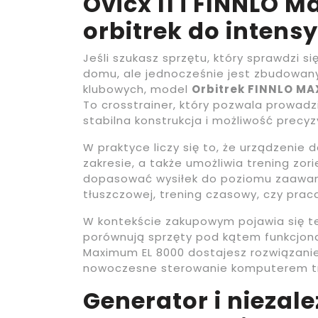
Ovicx I1 i FINNLO 
orbitrek do intens
Jeśli szukasz sprzętu, który sprawdzi s
domu, ale jednocześnie jest zbudowa
klubowych, model
Orbitrek FINNLO MA
To crosstrainer, który pozwala prowadz
stabilna konstrukcja i możliwość precy
W praktyce liczy się to, że urządzenie
zakresie, a także umożliwia trening zo
dopasować wysiłek do poziomu zaawanso
tłuszczowej, trening czasowy, czy praca
W kontekście zakupowym pojawia się t
porównują sprzęty pod kątem funkcjona
Maximum EL 8000 dostajesz rozwiązanie,
nowoczesne sterowanie komputerem t
Generator i niezal