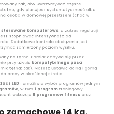
ektowany tak, aby wytrzymywać częste
istotne, gdy planujesz systematyczność albo
jedna osoba w domowej przestrzeni (choć w
i sterowane komputerowo
, a zakres regulacji
ożesz stopniować intensywność od
rdio. Dodatkowo kontrola obciążenia jest
rzymać zamierzony poziom wysiłku.
owany na tętno. Pomiar odbywa się przez
nie przy użyciu
kompatybilnego pasa
nik tętna: tak). Możesz ustawić dolną i górną
do pracy w określonej strefie.
tlacz LED
i umożliwia wybór programów jednym
ogramów
, w tym
1 program
treningowy
ucent wskazuje
6 programów fitness
oraz
ło zamachowe 14 kg,