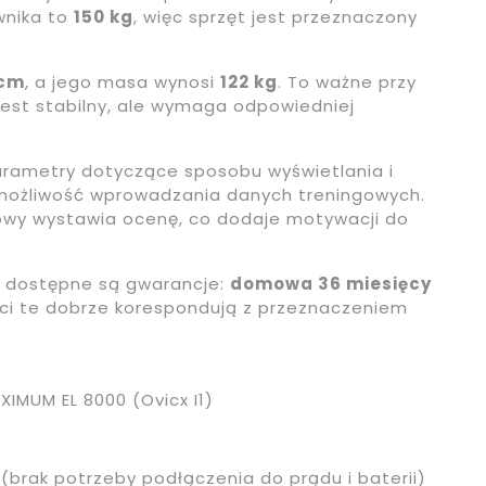
wnika to
150 kg
, więc sprzęt jest przeznaczony
 cm
, a jego masa wynosi
122 kg
. To ważne przy
jest stabilny, ale wymaga odpowiedniej
rametry dotyczące sposobu wyświetlania i
możliwość wprowadzania danych treningowych.
gowy wystawia ocenę, co dodaje motywacji do
m, dostępne są gwarancje:
domowa 36 miesięcy
ści te dobrze korespondują z przeznaczeniem
XIMUM EL 8000 (Ovicx I1)
(brak potrzeby podłączenia do prądu i baterii)