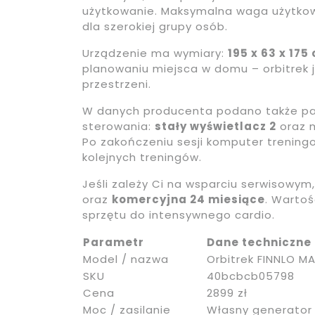
użytkowanie. Maksymalna waga użytko
dla szerokiej grupy osób.
Urządzenie ma wymiary:
195 x 63 x 175
planowaniu miejsca w domu – orbitrek 
przestrzeni.
W danych producenta podano także pa
sterowania:
stały wyświetlacz 2
oraz 
Po zakończeniu sesji komputer trenin
kolejnych treningów.
Jeśli zależy Ci na wsparciu serwisowy
oraz
komercyjna 24 miesiące
. Warto
sprzętu do intensywnego cardio.
Parametr
Dane techniczne
Model / nazwa
Orbitrek FINNLO MA
SKU
40bcbcb05798
Cena
2899 zł
Moc / zasilanie
Własny generator 