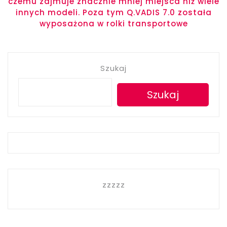
czemu zajmuje znacznie mniej miejsca niż wiele
wpisu
innych modeli. Poza tym Q.VADIS 7.0 została
wyposażona w rolki transportowe
Szukaj
Szukaj
zzzzz