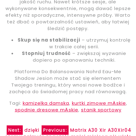
jakość ruchu. Nawet krótsze sesje, ale
wykonywane konsekwentnie, mogą dawać lepsze
efekty niż sporadyczne, intensywne próby. Warto
też dbać o powtarzalność ustawień, aby łatwiej
śledzić postępy.
Skup się na stabilizacji
– utrzymuj kontrolę
w trakcie całej serii.
Stopniuj trudność
– zwiększaj wyzwanie
dopiero po opanowaniu techniki.
Platforma Do Balansowania Nohrd Eau-Me
Shadow Jesion może stać się elementem
Twojego treningu, który wnosi nowe bodźce i
zachęca do świadomej pracy nad równowagą.
Tagi:
kamizelka damska
,
kurtki zimowe mÄskie
,
spodnie dresowe mÄskie
,
stanik sportowy
Nawigacja
Next:
dzięki
Previous:
Matrix A30 Xir A30Xir04