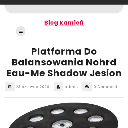
Skip
to
content
Bieg kamień
Open
Button
Platforma Do
Balansowania Nohrd
Eau-Me Shadow Jesion
23 czerwca 2026
admin
0 Comments